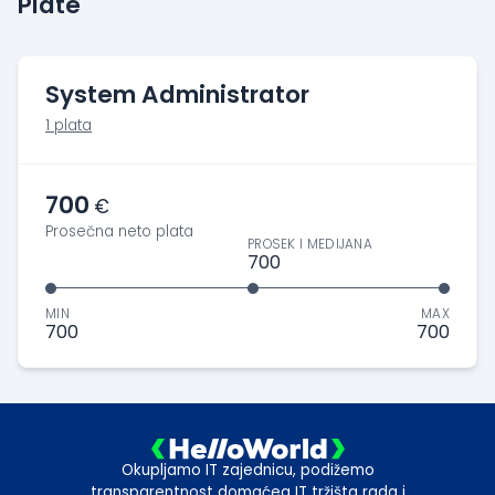
Plate
System Administrator
1 plata
700
€
Prosečna neto plata
PROSEK I MEDIJANA
700
MIN
MAX
700
700
Okupljamo IT zajednicu, podižemo
transparentnost domaćeg IT tržišta rada i