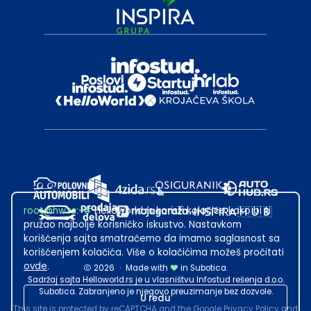
root@hw.rs
:~#
Helloworld.rs koristi kolačiće kako bi ti
pružao najbolje korisničko iskustvo. Nastavkom
korišćenja sajta smatraćemo da imamo saglasnost sa
korišćenjem kolačića. Više o kolačićima možeš pročitati
ovde
.
2026
·
Made with
in Subotica.
Sadržaj sajta Helloworld.rs je u vlasništvu Infostud rešenja d.o.o.
Subotica. Zabranjeno je njegovo preuzimanje bez dozvole.
U redu
This site is protected by reCAPTCHA and the Google
Privacy Policy
and