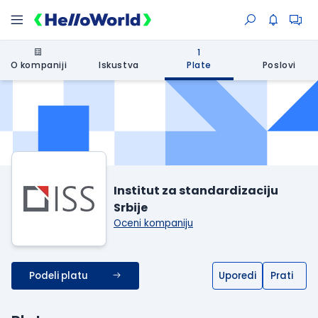
1
O kompaniji
Iskustva
Plate
Poslovi
Institut za standardizaciju
Srbije
Oceni kompaniju
Podeli platu
Uporedi
Prati