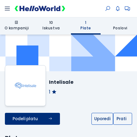
10
1
O kompaniji
Iskustva
Plate
Poslovi
Intelisale
1
Podeli platu
Uporedi
Prati