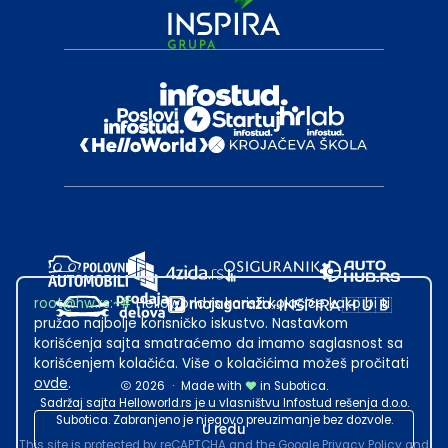
root@hw.rs
:~#
Helloworld.rs koristi kolačiće kako bi ti
pružao najbolje korisničko iskustvo. Nastavkom
korišćenja sajta smatraćemo da imamo saglasnost sa
korišćenjem kolačića. Više o kolačićima možeš pročitati
ovde
.
2026
·
Made with
in Subotica.
Sadržaj sajta Helloworld.rs je u vlasništvu Infostud rešenja d.o.o.
Subotica. Zabranjeno je njegovo preuzimanje bez dozvole.
U redu
This site is protected by reCAPTCHA and the Google
Privacy Policy
and