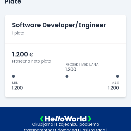
Plate
Software Developer/Engineer
1 plata
1.200
€
Prosečna neto plata
PROSEK I MEDIJANA
1.200
MIN
MAX
1.200
1.200
Okupljamo IT zajednicu, podižemo
transparentnost domaćeg IT tržišta rada i