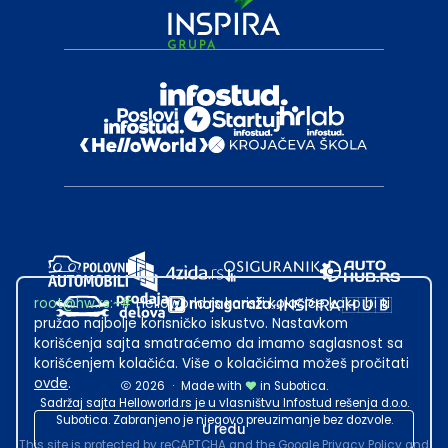
root@hw.rs
:~#
Helloworld.rs koristi kolačiće kako bi ti
pružao najbolje korisničko iskustvo. Nastavkom
korišćenja sajta smatraćemo da imamo saglasnost sa
korišćenjem kolačića. Više o kolačićima možeš pročitati
ovde
.
2026
·
Made with
in Subotica.
Sadržaj sajta Helloworld.rs je u vlasništvu Infostud rešenja d.o.o.
Subotica. Zabranjeno je njegovo preuzimanje bez dozvole.
U redu
This site is protected by reCAPTCHA and the Google
Privacy Policy
and