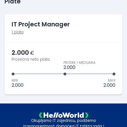
Plate
IT Project Manager
1 plata
2.000
€
Prosečna neto plata
PROSEK I MEDIJANA
2.000
MIN
MAX
2.000
2.000
Okupljamo IT zajednicu, podižemo
transparentnost domaćeg IT tržišta rada i