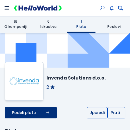
6
1
O kompaniji
Iskustva
Plate
Poslovi
Invenda Solutions d.o.o.
2
Podeli platu
Uporedi
Prati