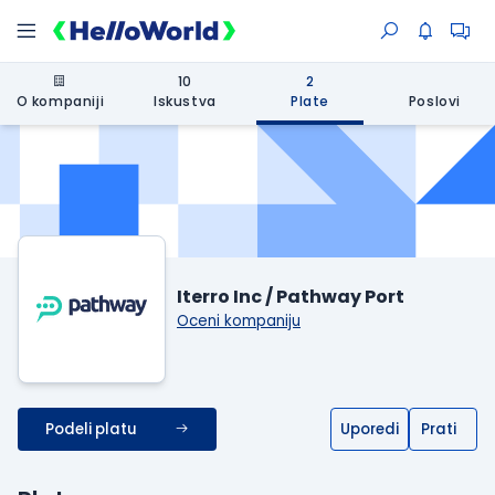
10
2
O kompaniji
Iskustva
Plate
Poslovi
Iterro Inc / Pathway Port
Oceni kompaniju
Podeli platu
Uporedi
Prati