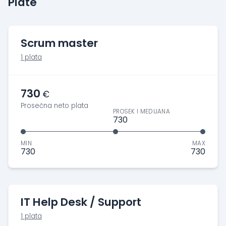
Plate
Scrum master
1 plata
730
€
Prosečna neto plata
PROSEK I MEDIJANA
730
MIN
MAX
730
730
IT Help Desk / Support
1 plata