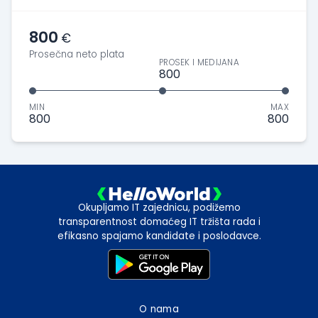
800
€
Prosečna neto plata
PROSEK I MEDIJANA
800
MIN
MAX
800
800
Okupljamo IT zajednicu, podižemo
transparentnost domaćeg IT tržišta rada i
efikasno spajamo kandidate i poslodavce.
O nama