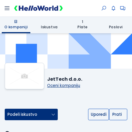
1
O kompaniji
Iskustva
Plate
Poslovi
JetTech d.o.o.
Oceni kompaniju
Podeli iskustvo
Uporedi
Prati