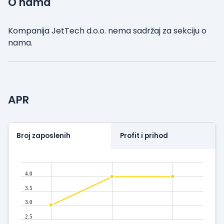
O nama
Kompanija JetTech d.o.o. nema sadržaj za sekciju o
nama.
APR
Broj zaposlenih
Profit i prihod
4.0
3.5
3.0
2.5