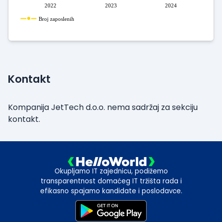
2022
2023
2024
Broj zaposlenih
Kontakt
Kompanija JetTech d.o.o. nema sadržaj za sekciju
kontakt.
Okupljamo IT zajednicu, podižemo
transparentnost domaćeg IT tržišta rada i
efikasno spajamo kandidate i poslodavce.