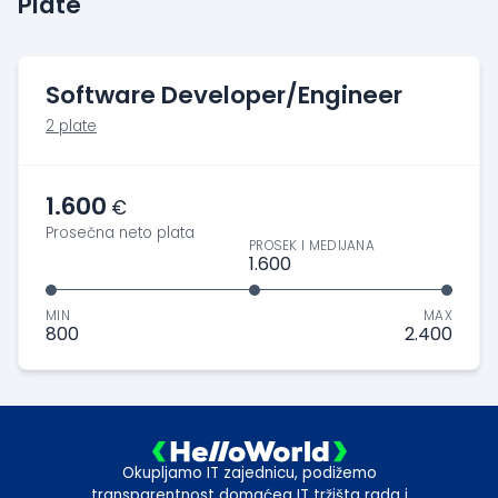
Plate
Software Developer/Engineer
2 plate
1.600
€
Prosečna neto plata
PROSEK I MEDIJANA
1.600
MIN
MAX
800
2.400
Okupljamo IT zajednicu, podižemo
transparentnost domaćeg IT tržišta rada i