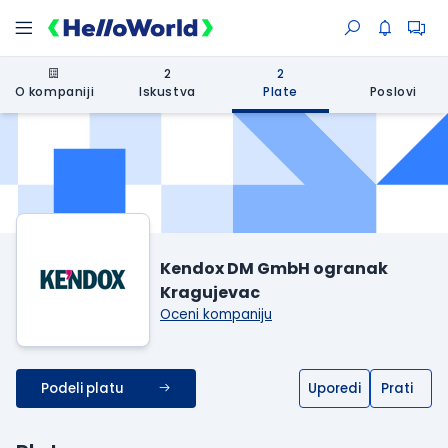
2
2
O kompaniji
Iskustva
Plate
Poslovi
Kendox DM GmbH ogranak
Kragujevac
Oceni kompaniju
Podeli platu
Uporedi
Prati