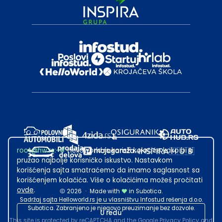
root@hw.rs
:~#
Helloworld.rs koristi kolačiće kako bi ti
pružao najbolje korisničko iskustvo. Nastavkom
korišćenja sajta smatraćemo da imamo saglasnost sa
korišćenjem kolačića. Više o kolačićima možeš pročitati
ovde
.
2026
·
Made with
in Subotica.
Sadržaj sajta Helloworld.rs je u vlasništvu Infostud rešenja d.o.o.
Subotica. Zabranjeno je njegovo preuzimanje bez dozvole.
U redu
This site is protected by reCAPTCHA and the Google
Privacy Policy
and