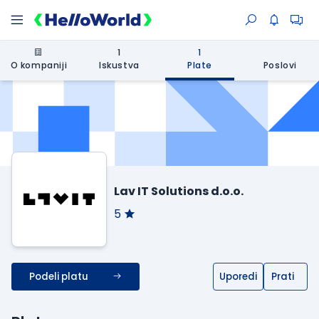
1
1
O kompaniji
Iskustva
Plate
Poslovi
Lav IT Solutions d.o.o.
5
Podeli platu
Uporedi
Prati