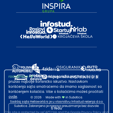
root@hw.rs
:~#
Helloworld.rs koristi kolačiće kako bi ti
pružao najbolje korisničko iskustvo. Nastavkom
korišćenja sajta smatraćemo da imamo saglasnost sa
korišćenjem kolačića. Više o kolačićima možeš pročitati
ovde
.
2026
·
Made with
in Subotica.
Sadržaj sajta Helloworld.rs je u vlasništvu Infostud rešenja d.o.o.
Subotica. Zabranjeno je njegovo preuzimanje bez dozvole.
U redu
This site is protected by reCAPTCHA and the Google
Privacy Policy
and