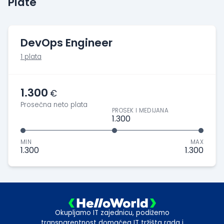
Plate
DevOps Engineer
1 plata
1.300
€
Prosečna neto plata
PROSEK I MEDIJANA
1.300
MIN
MAX
1.300
1.300
Okupljamo IT zajednicu, podižemo
transparentnost domaćeg IT tržišta rada i