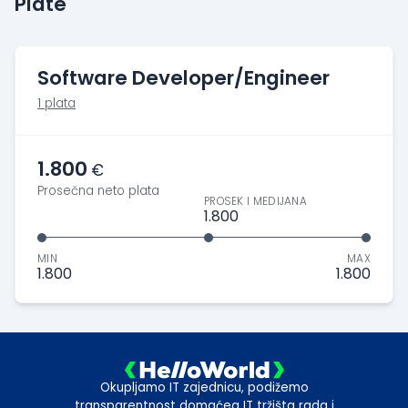
Plate
Software Developer/Engineer
1 plata
1.800
€
Prosečna neto plata
PROSEK I MEDIJANA
1.800
MIN
MAX
1.800
1.800
Okupljamo IT zajednicu, podižemo
transparentnost domaćeg IT tržišta rada i