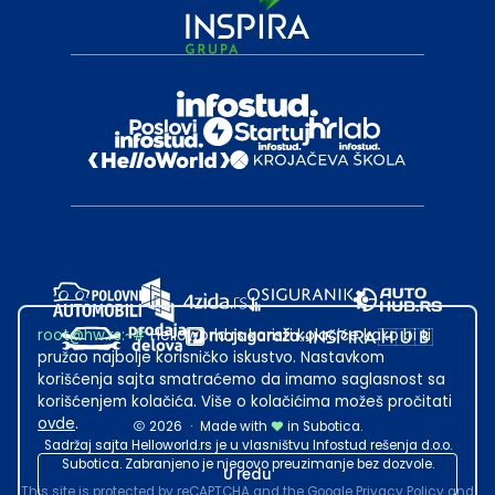
root@hw.rs
:~#
Helloworld.rs koristi kolačiće kako bi ti
pružao najbolje korisničko iskustvo. Nastavkom
korišćenja sajta smatraćemo da imamo saglasnost sa
korišćenjem kolačića. Više o kolačićima možeš pročitati
ovde
.
2026
·
Made with
in Subotica.
Sadržaj sajta Helloworld.rs je u vlasništvu Infostud rešenja d.o.o.
Subotica. Zabranjeno je njegovo preuzimanje bez dozvole.
U redu
This site is protected by reCAPTCHA and the Google
Privacy Policy
and