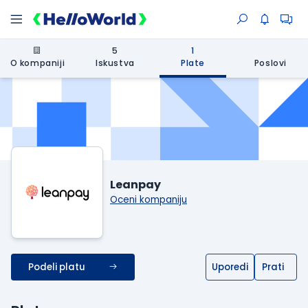
5
1
O kompaniji
Iskustva
Plate
Poslovi
Leanpay
Oceni kompaniju
Podeli platu
Uporedi
Prati