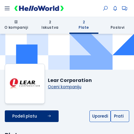
2
2
O kompaniji
Iskustva
Plate
Poslovi
Lear Corporation
Oceni kompaniju
Podeli platu
Uporedi
Prati