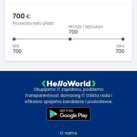
700
€
Prosečna neto plata
PROSEK I MEDIJANA
700
MIN
MAX
700
700
Okupljamo IT zajednicu, podižemo
transparentnost domaćeg IT tržišta rada i
efikasno spajamo kandidate i poslodavce.
O nama