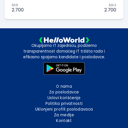
MIN
MAX
2.700
2.700
Okupljamo IT zajednicu, podižemo
transparentnost domaćeg IT tržišta rada i
efikasno spajamo kandidate i poslodavce.
O nama
Za poslodavce
Uslovi korišćenja
Politika privatnosti
Uklonjeni profili poslodavaca
Za medije
Kontakt