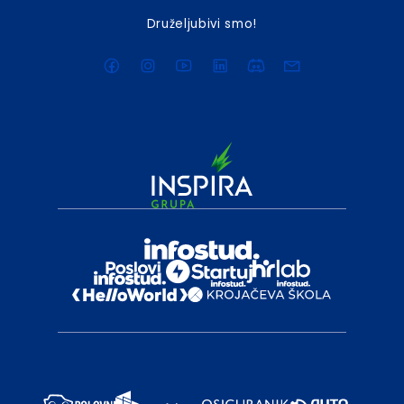
Druželjubivi smo!