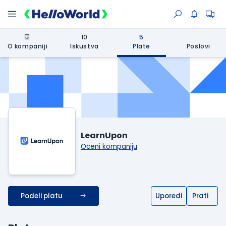
10
5
O kompaniji
Iskustva
Plate
Poslovi
LearnUpon
Oceni kompaniju
Podeli platu
Uporedi
Prati