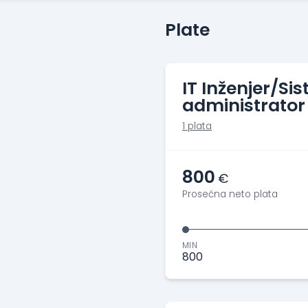
Plate
IT Inženjer/Si
administrator
1 plata
800
€
Prosečna neto plata
MIN
800