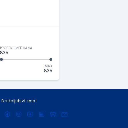
PROSEK I MEDIJANA
835
MAX
835
Druželjubivi smo!