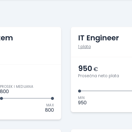
stem
IT Engineer
1 plata
950
€
Prosečna neto plata
PROSEK I MEDIJANA
800
MIN
950
MAX
800