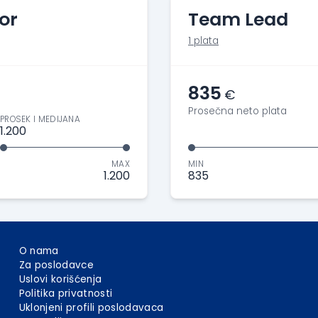
or
Team Lead
1 plata
835
€
Prosečna neto plata
PROSEK I MEDIJANA
1.200
MAX
MIN
1.200
835
O nama
Za poslodavce
Uslovi korišćenja
Politika privatnosti
Uklonjeni profili poslodavaca