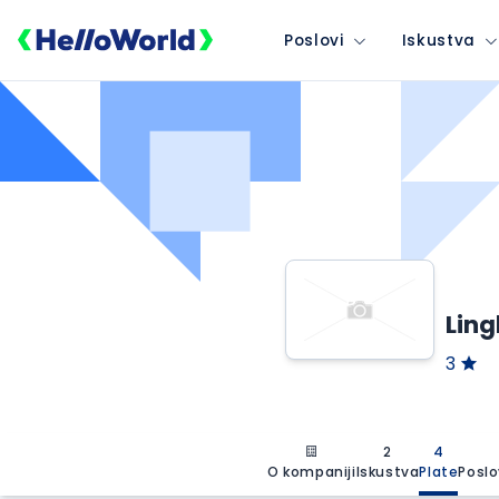
Poslovi
Iskustva
Ling
3
2
4
O kompaniji
Iskustva
Plate
Poslo