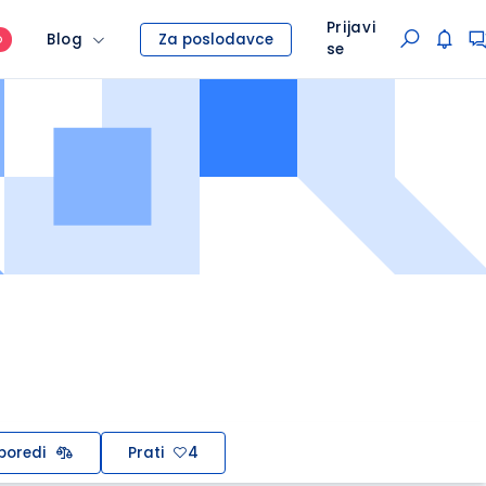
Prijavi
Blog
Za poslodavce
O
se
poredi
Prati
4