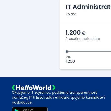
IT Administrat
1 plata
1.200
€
Prosečna neto plata
MIN
1.200
Okupljamo IT zajednicu, podižemo transparentnost
domaćeg IT tržišta rada i efikasno spajamo kandidate i
poslodavce.