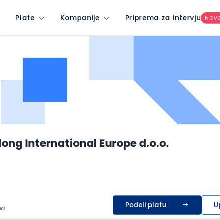
Plate
Kompanije
Priprema za intervju
NOV
long International Europe d.o.o.
Podeli platu
U
vi