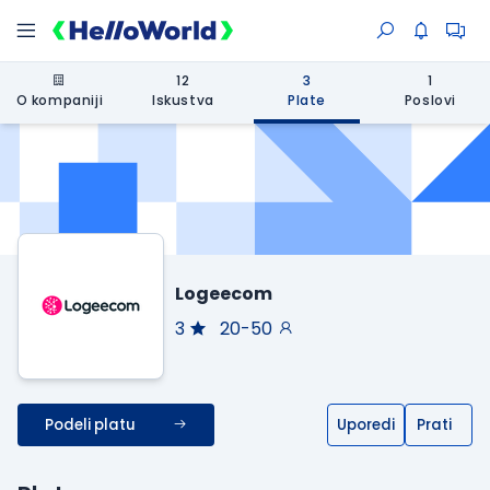
12
3
1
O kompaniji
Iskustva
Plate
Poslovi
Logeecom
3
20-50
Podeli platu
Uporedi
Prati