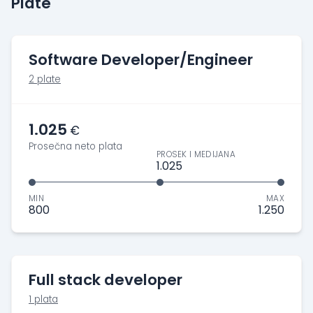
Plate
Software Developer/Engineer
2 plate
1.025
€
Prosečna neto plata
PROSEK I MEDIJANA
1.025
MIN
MAX
800
1.250
Full stack developer
1 plata