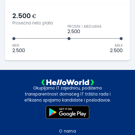
2.500
€
Prosečna neto plata
PROSEK I MEDIJANA
2.500
MIN
MAX
2.500
2.500
Okupljamo IT zajednicu, podižemo
transparentnost domaćeg IT tržišta rada i
efikasno spajamo kandidate i poslodavce.
O nama