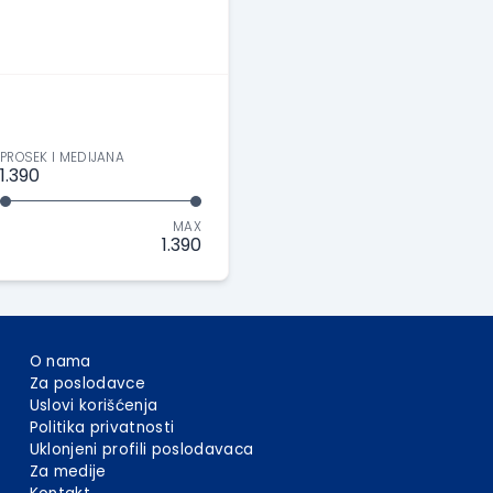
PROSEK I MEDIJANA
1.390
MAX
1.390
O nama
Za poslodavce
Uslovi korišćenja
Politika privatnosti
Uklonjeni profili poslodavaca
Za medije