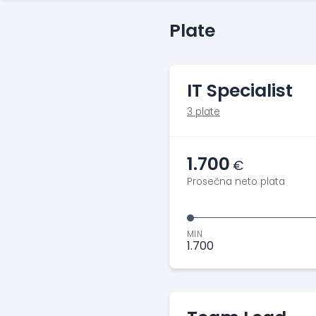
Plate
IT Specialist
3 plate
1.700
€
Prosečna neto plata
MIN
1.700