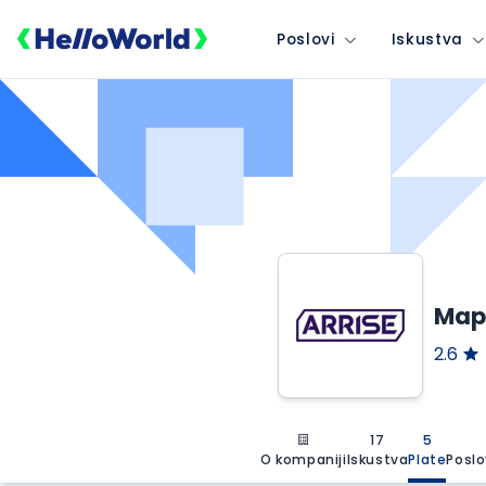
Poslovi
Iskustva
Mapl
2.6
17
5
O kompaniji
Iskustva
Plate
Poslo