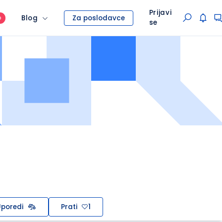
Prijavi
Blog
Za poslodavce
O
se
poredi
Prati
1