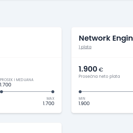
Network Engin
1 plata
1.900
€
Prosečna neto plata
PROSEK I MEDIJANA
1.700
MAX
MIN
1.700
1.900