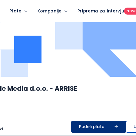
Plate
Kompanije
Priprema za intervju
NOV
e Media d.o.o. - ARRISE
Podeli platu
U
vi