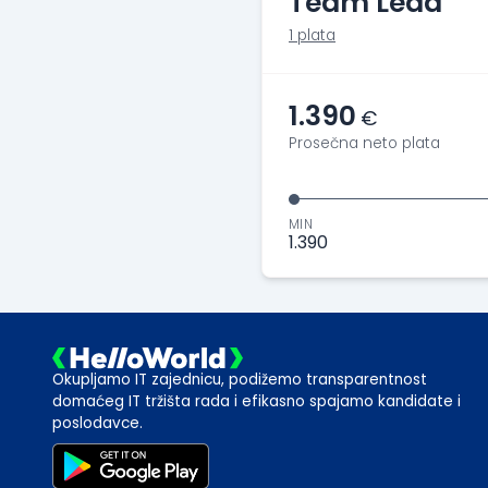
Team Lead
1 plata
1.390
€
Prosečna neto plata
MIN
1.390
Okupljamo IT zajednicu, podižemo transparentnost
domaćeg IT tržišta rada i efikasno spajamo kandidate i
poslodavce.