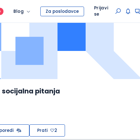
Prijavi
Blog
Za poslodavce
O
se
 socijalna pitanja
poredi
Prati
2