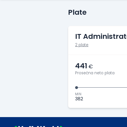
Plate
IT Administrat
2 plate
441
€
Prosečna neto plata
MIN
382