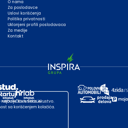
O nama
Za poslodavce
Uslovi korišćenja
Politika privatnosti
Uklonjeni profili poslodavaca
Za medije
Kontakt
 najbolje korisničko iskustvo.
st sa korišćenjem kolačića.