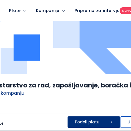
Plate
Kompanije
Priprema za intervju
NOV
starstvo za rad, zapošljavanje, boračka i
 kompaniju
Podeli platu
U
vi