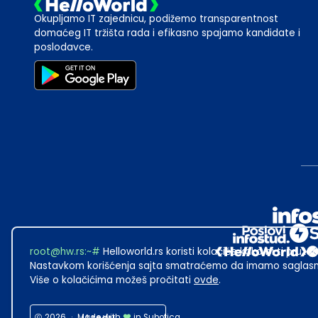
Okupljamo IT zajednicu, podižemo transparentnost
domaćeg IT tržišta rada i efikasno spajamo kandidate i
poslodavce.
root@hw.rs
:~#
Helloworld.rs koristi kolačiće kako bi ti pružao
Nastavkom korišćenja sajta smatraćemo da imamo saglasno
Više o kolačićima možeš pročitati
ovde
.
2026
·
Made with
in Subotica.