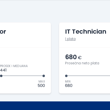
or
IT Technician
1 plata
680
€
Prosečna neto plata
PROSEK I MEDIJANA
441
MAX
MIN
500
680