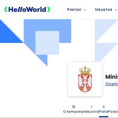
Poslovi
Iskustva
Mini
Oceni
1
3
O kompaniji
Iskustva
Plate
Poslo