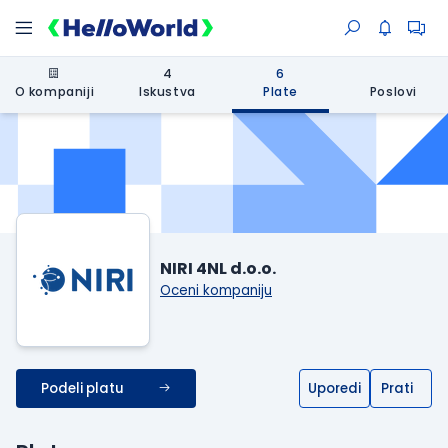
4
6
O kompaniji
Iskustva
Plate
Poslovi
NIRI 4NL d.o.o.
Oceni kompaniju
Podeli platu
Uporedi
Prati