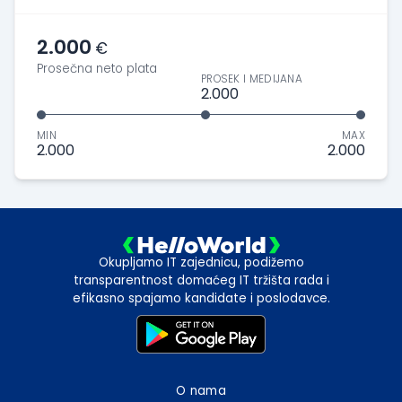
2.000
€
Prosečna neto plata
PROSEK I MEDIJANA
2.000
MIN
MAX
2.000
2.000
Okupljamo IT zajednicu, podižemo
transparentnost domaćeg IT tržišta rada i
efikasno spajamo kandidate i poslodavce.
O nama