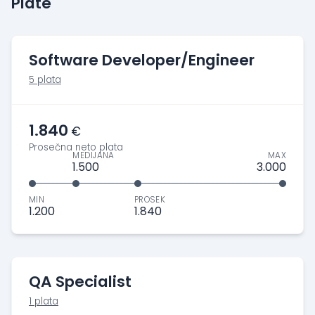
Plate
Software Developer/Engineer
5 plata
1.840
€
Prosečna neto plata
MEDIJANA
MAX
1.500
3.000
MIN
PROSEK
1.200
1.840
QA Specialist
1 plata