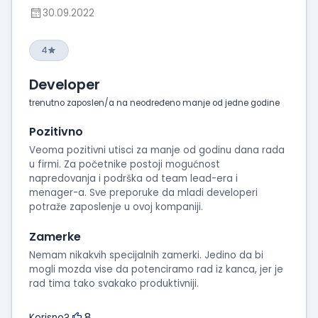
30.09.2022
4
Developer
trenutno zaposlen/a na neodređeno manje od jedne godine
Pozitivno
Veoma pozitivni utisci za manje od godinu dana rada
u firmi. Za početnike postoji mogućnost
napredovanja i podrška od team lead-era i
menager-a. Sve preporuke da mladi developeri
potraže zaposlenje u ovoj kompaniji.
Zamerke
Nemam nikakvih specijalnih zamerki. Jedino da bi
mogli mozda vise da potenciramo rad iz kanca, jer je
rad tima tako svakako produktivniji.
8
Korisno?