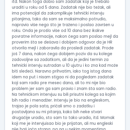
itd. Nakon toga dobio sam zadatak koji je trebalo
uraditi u roku od 5 dana. Zadatak nije bio težak, ali
ima potencijal da zakomplikuje tehnički intervju
pitanjima, tako da sam se maksimalno potrudio,
napravio više nego što je traženo i poslao završen u
roku. Onda je prošlo više od 10 dana bez ikakve
povratne informacije, nakon čega sam poslao mejl da
proverim šta se dešava i dobijem odgovor da je HR
otvorila mejl i zaboravila da prosledi zadatak. Prođe
još 7 dana, nakon čega dobijem poziv da su kolege
zadovoljne sa zadatkom, ali da je jedini termin za
tehnički intervju sutradan u 10 ujutru i ko zna kad može
biti sledeći. Naravno prihvatim, iako tog istog dana
idem na put i nisam stigao ni da pogledam zadatak
koji sam radio pre mesec dana, ali to mi nije bio
problem jer sam ga sam pravio i znam šta sam radio.
Na tehničkom intervjuu su bili prisutni kolega sa kojim
bih radio i menadžer. Intervju je bio na engleskom,
trajao je pola sata, pričali smo o zadatku i
postavljana su mi pitanja, kako bih neke stvari
drugačije uradio, sto sam to tako uradio, itd. Momak
koji me je intervjuisao bio je prijatan, ali mu engleski
nije baš jača strana, pa ga u nekim momentima