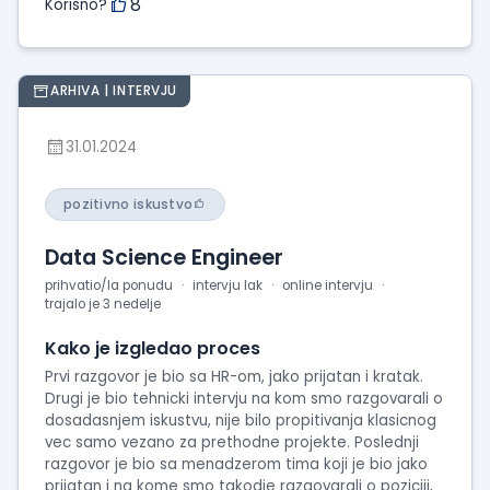
8
Korisno?
ARHIVA | INTERVJU
31.01.2024
pozitivno iskustvo
Data Science Engineer
prihvatio/la ponudu
intervju lak
online intervju
trajalo je 3 nedelje
Kako je izgledao proces
Prvi razgovor je bio sa HR-om, jako prijatan i kratak.
Drugi je bio tehnicki intervju na kom smo razgovarali o
dosadasnjem iskustvu, nije bilo propitivanja klasicnog
vec samo vezano za prethodne projekte. Poslednji
razgovor je bio sa menadzerom tima koji je bio jako
prijatan i na kome smo takodje razgovarali o poziciji,