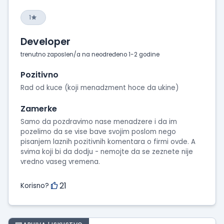
1
Developer
trenutno zaposlen/a na neodređeno 1-2 godine
Pozitivno
Rad od kuce (koji menadzment hoce da ukine)
Zamerke
Samo da pozdravimo nase menadzere i da im
pozelimo da se vise bave svojim poslom nego
pisanjem laznih pozitivnih komentara o firmi ovde. A
svima koji bi da dodju - nemojte da se zeznete nije
vredno vaseg vremena.
21
Korisno?