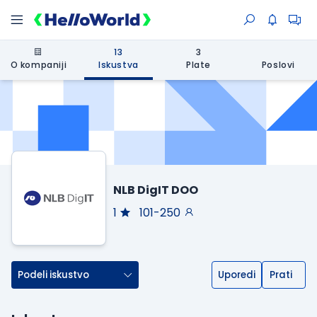
13
3
O kompaniji
Iskustva
Plate
Poslovi
NLB DigIT DOO
1
101-250
Podeli iskustvo
Uporedi
Prati