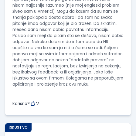
nisam najjasnije razumeo (nije moj engleski problem
živeo sam u Americi). Mogu da kažem da su nam se
znanja poklapala dosta dobro i da sam na svako
pitanje imao odgovor koji je bio tražen. Da skratim,
mesec dana nisam dobio povratnu informaciju.
Poslao sam mejl da pitam šta se dešava, nisam dobio
odgovor. Nekako dolazim do informacije da HR
uopšte ne zna ko sam ja niti o čemu se radi. Šaljem
ponovo mejl sa svim informacijama i odmah sutradan
dobijem odgovor da nakon "dodatnih provera" ne
nastavljaju sa regrutacijom, bez izvinjenja na cekanju,
bez ikakvog feedback-a ili objašnjenja. Jako loše
iskustvo sa ovom firmom. Kolegama ne preporučujem
apliciranje i prolaženje kroz ovu muku.
2
Korisno?
ISKUSTVO