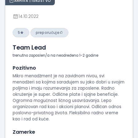
ARHIVA | ISKUSTVO
14.10.2022
5
preporučuje
Team Lead
trenutno zaposlen/a na neodređeno 1-2 godine
Pozitivno
Mikro menadžment je na zavidnom nivou, svi
menadžeri sa kojima sarađujem su jako dobri u svojim
poljima i imaju razumevanja za zaposlene. Radno
okruženje je super. Odlične plate i sjajne beneficije.
Ogromna mogućnost ličnog usavršavanja. Lepo
organizovan rad kao i akcioni planovi. Odličan odnos
poslovno-privatnog života. Fleksibilno radno vreme
kao i rad od kuće.
Zamerke