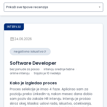
Prikaži sve tipove recenzija
Prikaži
sve
tipove
INTERVJU
recenzija
Prikaži
24.06.2026
iskustva
o
radu
negativno iskustvo
Prikaži
Software Developer
utiske
sa
bez ponude za posao
intervju srednje težine
online intervju
trajalo je 10 nedelja
intervjua
Kako je izgledao proces
Proces selekcije je imao 4 faze. Aplicirao sam za
poziciju preko LinkedIn-a, nakon mesec dana dobio
sam poziv da zakaže HR intervju. Intervju je prošao
skroz okej, klasika: uslovi rada, iskustvo, očekivanja,