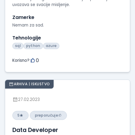
uvazava se svacije misljenje.
Zamerke
Nemam za sad.
Tehnologije
sql
python
azure
0
Korisno?
ARHIVA | ISKUSTVO
27.02.2023
5
preporučuje
Data Developer