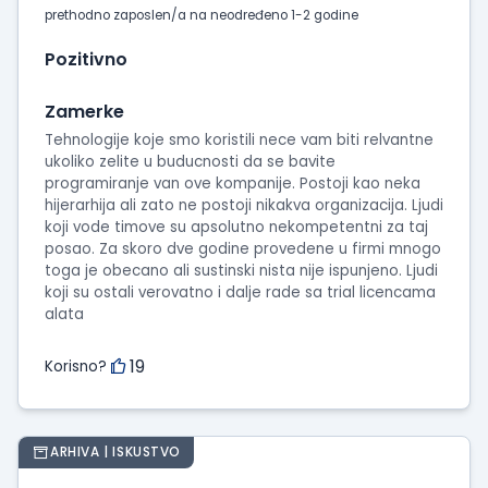
prethodno zaposlen/a na neodređeno 1-2 godine
Pozitivno
Zamerke
Tehnologije koje smo koristili nece vam biti relvantne
ukoliko zelite u buducnosti da se bavite
programiranje van ove kompanije. Postoji kao neka
hijerarhija ali zato ne postoji nikakva organizacija. Ljudi
koji vode timove su apsolutno nekompetentni za taj
posao. Za skoro dve godine provedene u firmi mnogo
toga je obecano ali sustinski nista nije ispunjeno. Ljudi
koji su ostali verovatno i dalje rade sa trial licencama
alata
19
Korisno?
ARHIVA | ISKUSTVO