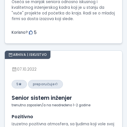
Oseća se manjak seniora odnosno iskusnog i
kvalitetnog inženjerskog kadra koji je u stanju da
"vuče" projekte od početka do kraja. Radi se o mladoj
firmi sa dosta izazova koji slede.
5
Korisno?
ARHIVA | ISKUSTVO
07.10.2022
5
preporučuje
Senior sistem inženjer
trenutno zaposlen/a na neodređeno 1-2 godine
Pozitivno
Izuzetno pozitivna atmosfera, sa ljudima koji vole svoj