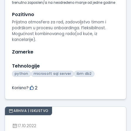
trenutno zaposlen/a na neodređeno manje od jedne godine
Pozitivno
Prijatna atmosfera za rad, zadovoljstvo timom i
podrškom u procesu onboardinga. Fleksibilnost.
Mogućnost kombinovanog rada(od kuće, iz
kancelarije).
Zamerke
Tehnologije
python
microsoft sql server
ibm db2
2
Korisno?
ARHIVA | ISKUSTVO
17.10.2022