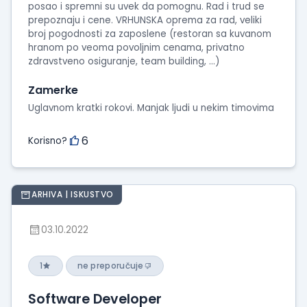
posao i spremni su uvek da pomognu. Rad i trud se
prepoznaju i cene. VRHUNSKA oprema za rad, veliki
broj pogodnosti za zaposlene (restoran sa kuvanom
hranom po veoma povoljnim cenama, privatno
zdravstveno osiguranje, team building, ...)
Zamerke
Uglavnom kratki rokovi. Manjak ljudi u nekim timovima
6
Korisno?
ARHIVA | ISKUSTVO
03.10.2022
1
ne preporučuje
Software Developer