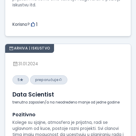
iskustvu itd.
1
Korisno?
ARHIVA | ISKUSTVO
31.01.2024
5
preporučuje
Data Scientist
trenutno zaposlen/a na neodređeno manje od jedne godine
Pozitivno
Kolege su sjajne, atmosfera je prijatna, radi se
uglavnom od kuce, postoje razni projekti. Svi clanovi
tima imaju mogucnost da ucestvuju u planiranju rada i