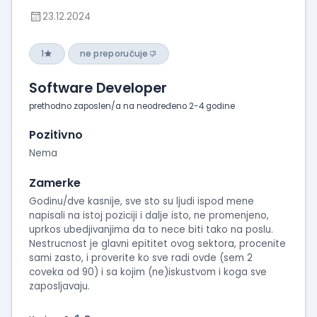
23.12.2024
1
ne preporučuje
Software Developer
prethodno zaposlen/a na neodređeno 2-4 godine
Pozitivno
Nema
Zamerke
Godinu/dve kasnije, sve sto su ljudi ispod mene
napisali na istoj poziciji i dalje isto, ne promenjeno,
uprkos ubedjivanjima da to nece biti tako na poslu.
Nestrucnost je glavni epititet ovog sektora, procenite
sami zasto, i proverite ko sve radi ovde (sem 2
coveka od 90) i sa kojim (ne)iskustvom i koga sve
zaposljavaju.