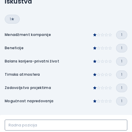
Iskustva
1
Menadžment kompanije
1
Beneficije
1
Balans karijera-privatni život
1
Timska atmosfera
1
Zadovoljstvo projektima
1
Mogućnost napredovanja
1