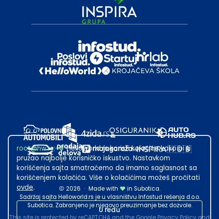
root@hw.rs
:~#
Helloworld.rs koristi kolačiće kako bi ti
pružao najbolje korisničko iskustvo. Nastavkom
korišćenja sajta smatraćemo da imamo saglasnost sa
korišćenjem kolačića. Više o kolačićima možeš pročitati
ovde
.
2026
·
Made with
in Subotica.
Sadržaj sajta Helloworld.rs je u vlasništvu Infostud rešenja d.o.o.
Subotica. Zabranjeno je njegovo preuzimanje bez dozvole.
U redu
This site is protected by reCAPTCHA and the Google
Privacy Policy
and