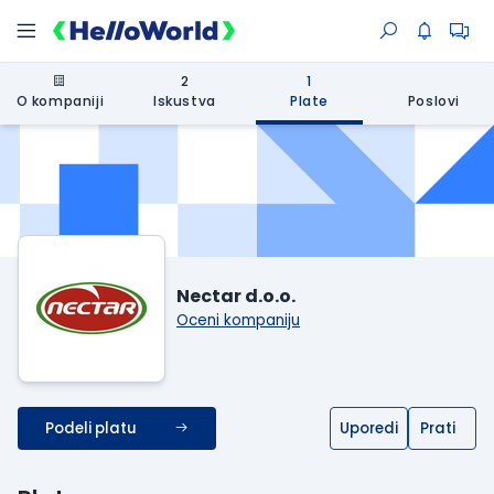
2
1
O kompaniji
Iskustva
Plate
Poslovi
Nectar d.o.o.
Oceni kompaniju
Podeli platu
Uporedi
Prati