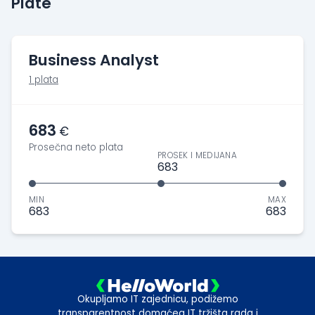
Plate
Business Analyst
1 plata
683
€
Prosečna neto plata
PROSEK I MEDIJANA
683
MIN
MAX
683
683
Okupljamo IT zajednicu, podižemo
transparentnost domaćeg IT tržišta rada i