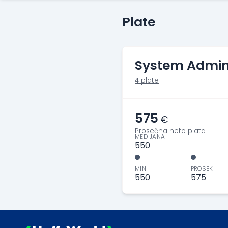
Plate
System Admin
4 plate
575
€
Prosečna neto plata
MEDIJANA
550
MIN
PROSEK
550
575