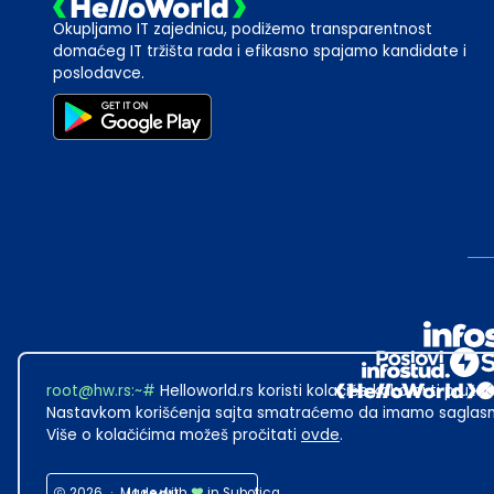
Okupljamo IT zajednicu, podižemo transparentnost
domaćeg IT tržišta rada i efikasno spajamo kandidate i
poslodavce.
root@hw.rs
:~#
Helloworld.rs koristi kolačiće kako bi ti pružao
Nastavkom korišćenja sajta smatraćemo da imamo saglasno
Više o kolačićima možeš pročitati
ovde
.
2026
·
Made with
in Subotica.