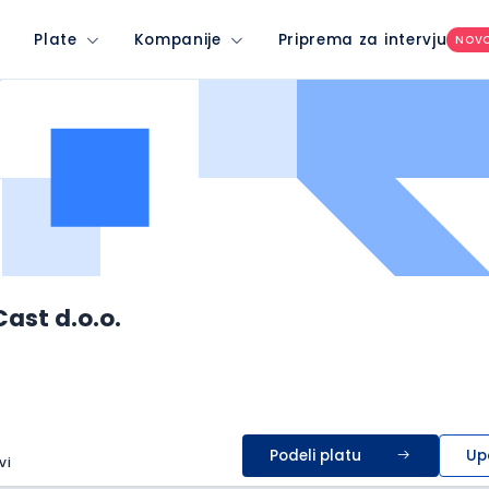
Plate
Kompanije
Priprema za intervju
NOV
ast d.o.o.
Podeli platu
Up
vi