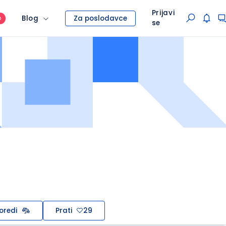
Prijavi
Blog
Za poslodavce
O
se
oredi
Prati
29