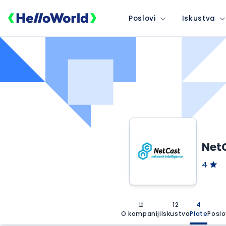
Poslovi
Iskustva
NetC
4
12
4
O kompaniji
Iskustva
Plate
Poslo