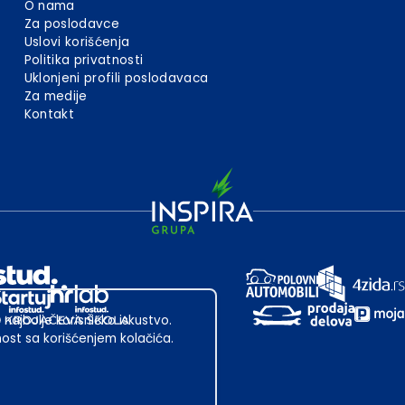
O nama
Za poslodavce
Uslovi korišćenja
Politika privatnosti
Uklonjeni profili poslodavaca
Za medije
Kontakt
 najbolje korisničko iskustvo.
st sa korišćenjem kolačića.