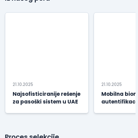
21.10.2025
21.10.2025
Najsofisticiranije rešenje
Mobilna biom
za pasoški sistem u UAE
autentifikaci
Proces selekcije