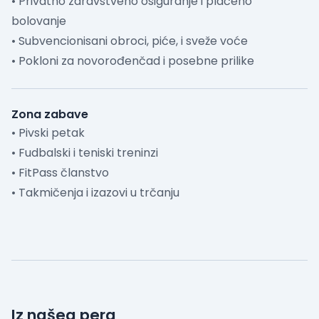
• Privatno zdravstveno osiguranje i plaćeno
bolovanje
• Subvencionisani obroci, piće, i sveže voće
• Pokloni za novorođenčad i posebne prilike
Zona zabave
• Pivski petak
• Fudbalski i teniski treninzi
• FitPass članstvo
• Takmičenja i izazovi u trčanju
Iz našeg pera