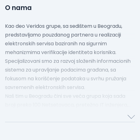
O nama
Kao deo Veridos grupe, sa sedištem u Beogradu,
predstavljamo pouzdanog partnera u realizaciji
elektronskih servisa baziranih na sigurnim
mehanizmima verifikacije identiteta korisnika.
Specijalizovani smo za razvoj složenih informacionih
sistema za upravljanje podacima građana, sa
fokusom na korišćenje podataka u svrhu pružanja
savremenih elektronskih servisa.
Naš tim u Beogradu čini sve veća grupa koja sada
broji preko 100 Netsetovaca, pretežno IT inženjera,
različitih profesionalnih kvalifikacija, podstaknutih
našom globalnom misijom. Svakog dana
omogućavamo milionima ljudi da bezbedno putuju,
sretnu se sa svojim najmilijima i otvore vrata novim