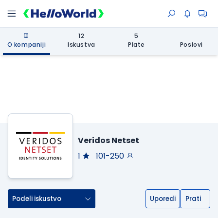
12
5
O kompaniji
Iskustva
Plate
Poslovi
Veridos Netset
1
101-250
Podeli iskustvo
Uporedi
Prati