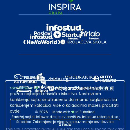
root@hw.rs
:~#
Helloworld.rs koristi kolačiće kako bi ti
pružao najbolje korisničko iskustvo. Nastavkom
korišćenja sajta smatraćemo da imamo saglasnost sa
korišćenjem kolačića. Više o kolačićima možeš pročitati
ovde
.
2026
·
Made with
in Subotica.
Sadržaj sajta Helloworld.rs je u vlasništvu Infostud rešenja d.o.o.
Subotica. Zabranjeno je njegovo preuzimanje bez dozvole.
U redu
This site is protected by reCAPTCHA and the Google
Privacy Policy
and