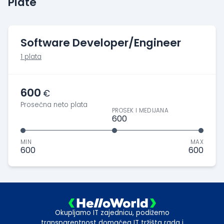
Plate
Software Developer/Engineer
1 plata
600
€
Prosečna neto plata
PROSEK I MEDIJANA
600
MIN
MAX
600
600
Okupljamo IT zajednicu, podižemo
transparentnost domaćeg IT tržišta rada i