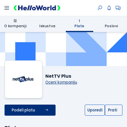
1
O kompaniji
Iskustva
Plate
Poslovi
NetTV Plus
Oceni kompaniju
Podeli platu
Uporedi
Prati