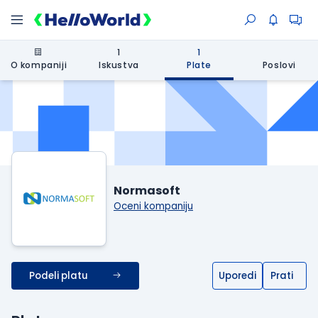
1
1
O kompaniji
Iskustva
Plate
Poslovi
Normasoft
Oceni kompaniju
Podeli platu
Uporedi
Prati