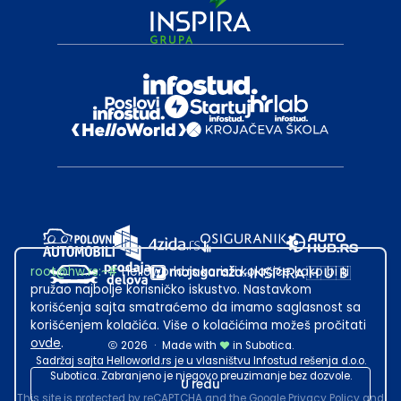
root@hw.rs
:~#
Helloworld.rs koristi kolačiće kako bi ti
pružao najbolje korisničko iskustvo. Nastavkom
korišćenja sajta smatraćemo da imamo saglasnost sa
korišćenjem kolačića. Više o kolačićima možeš pročitati
ovde
.
2026
·
Made with
in Subotica.
Sadržaj sajta Helloworld.rs je u vlasništvu Infostud rešenja d.o.o.
Subotica. Zabranjeno je njegovo preuzimanje bez dozvole.
U redu
This site is protected by reCAPTCHA and the Google
Privacy Policy
and