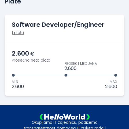
Plate
Software Developer/Engineer
1 plata
2.600
€
Prosečna neto plata
PROSEK I MEDIJANA
2.600
MIN
MAX
2.600
2.600
Okupljamo IT zajednicu, podižemo
transparentnost domaćeg IT tržišta rada i