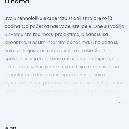
O nama
Svoju tehnološku ekspertizu sticali smo preko 18
godina. Od početka nas vode iste ideje. One su vodilja
u svemu što radimo: u projektima, u odnosu sa
klijentima, u našim internim odnosima. One definišu
kako doživljavamo sebe i svet oko sebe.
Širok
spektar usluga koje konstantno unapređujemo, i
eksperti sa vrhunskim znanjem koji su vam uvek na
raspolaganju deo su pristupa koji nas je učinio
ključnim tržišnim partnerom tokom svih ovih godina i
učinio da konstantno rastemo. Mi vam obećavamo
da možemo još više. Iznad svakog izazova.
Oblak je vaš partner u integraciji jer se brzo
prilagođavamo, inovativno pristupamo rešavanju
problema i, najvažnije – preuzimamo odgovornost za
APR