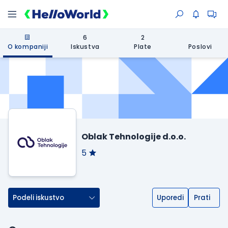
6
2
O kompaniji
Iskustva
Plate
Poslovi
Oblak Tehnologije d.o.o.
5
Podeli iskustvo
Uporedi
Prati