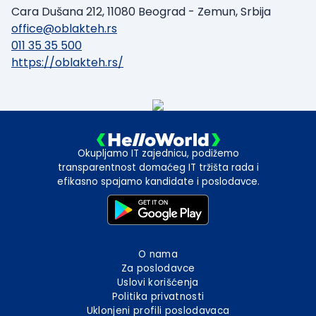
Cara Dušana 212, 11080 Beograd - Zemun, Srbija
office@oblakteh.rs
011 35 35 500
https://oblakteh.rs/
Okupljamo IT zajednicu, podižemo
transparentnost domaćeg IT tržišta rada i
efikasno spajamo kandidate i poslodavce.
O nama
Za poslodavce
Uslovi korišćenja
Politika privatnosti
Uklonjeni profili poslodavaca