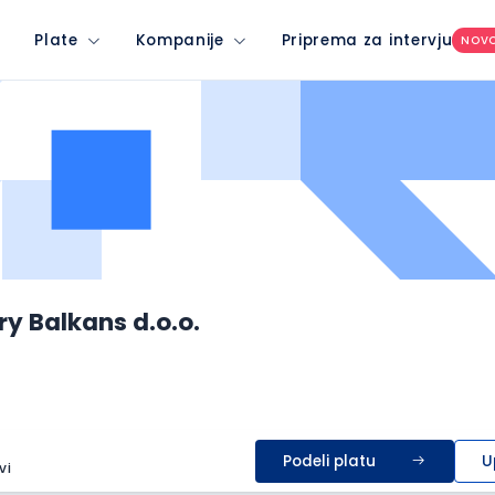
Plate
Kompanije
Priprema za intervju
NOV
y Balkans d.o.o.
Podeli platu
U
vi