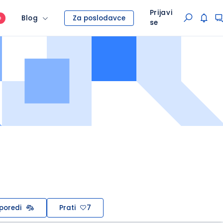
Prijavi
Blog
Za poslodavce
O
se
poredi
Prati
7