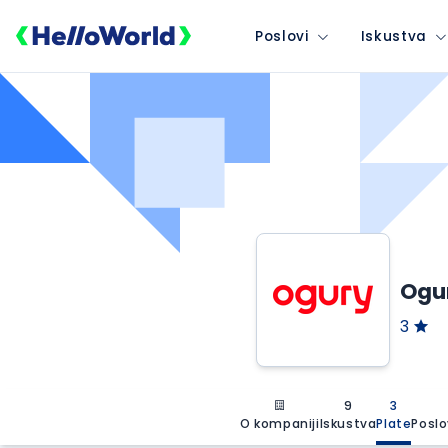
Poslovi
Iskustva
Ogur
3
9
3
O kompaniji
Iskustva
Plate
Poslo