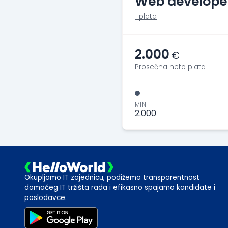
Web develope
1 plata
2.000
€
Prosečna neto plata
MIN
2.000
Okupljamo IT zajednicu, podižemo transparentnost
domaćeg IT tržišta rada i efikasno spajamo kandidate i
poslodavce.