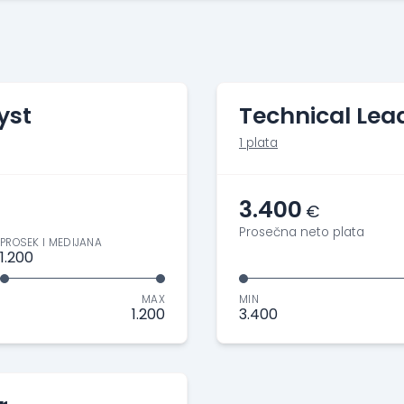
yst
Technical Lea
1 plata
3.400
€
Prosečna neto plata
PROSEK I MEDIJANA
1.200
MAX
MIN
1.200
3.400