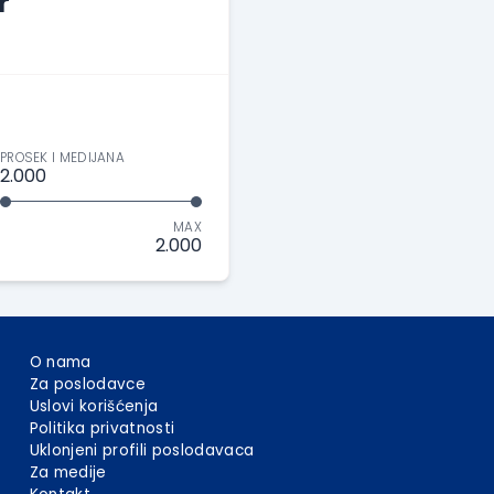
r
PROSEK I MEDIJANA
2.000
MAX
2.000
O nama
Za poslodavce
Uslovi korišćenja
Politika privatnosti
Uklonjeni profili poslodavaca
Za medije