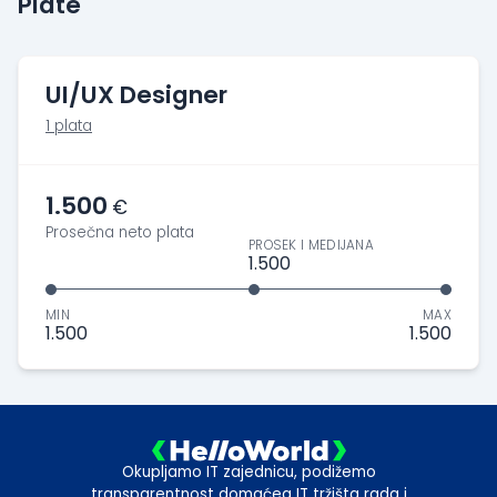
Plate
UI/UX Designer
1 plata
1.500
€
Prosečna neto plata
PROSEK I MEDIJANA
1.500
MIN
MAX
1.500
1.500
Okupljamo IT zajednicu, podižemo
transparentnost domaćeg IT tržišta rada i