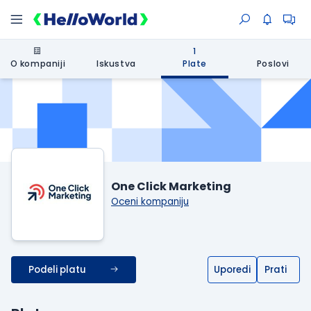
1
O kompaniji
Iskustva
Plate
Poslovi
One Click Marketing
Oceni kompaniju
Podeli platu
Uporedi
Prati