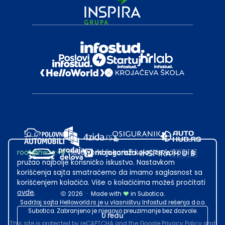
root@hw.rs
:~#
Helloworld.rs koristi kolačiće kako bi ti
pružao najbolje korisničko iskustvo. Nastavkom
korišćenja sajta smatraćemo da imamo saglasnost sa
korišćenjem kolačića. Više o kolačićima možeš pročitati
ovde
.
2026
·
Made with
in Subotica.
Sadržaj sajta Helloworld.rs je u vlasništvu Infostud rešenja d.o.o.
Subotica. Zabranjeno je njegovo preuzimanje bez dozvole.
U redu
This site is protected by reCAPTCHA and the Google
Privacy Policy
and