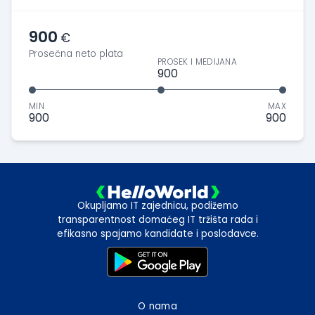
900
€
Prosečna neto plata
PROSEK I MEDIJANA
900
MIN
MAX
900
900
Okupljamo IT zajednicu, podižemo
transparentnost domaćeg IT tržišta rada i
efikasno spajamo kandidate i poslodavce.
O nama