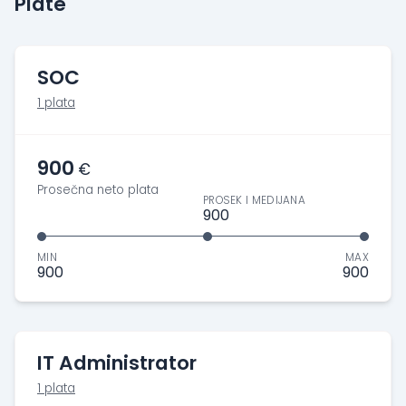
Plate
SOC
1 plata
900
€
Prosečna neto plata
PROSEK I MEDIJANA
900
MIN
MAX
900
900
IT Administrator
1 plata