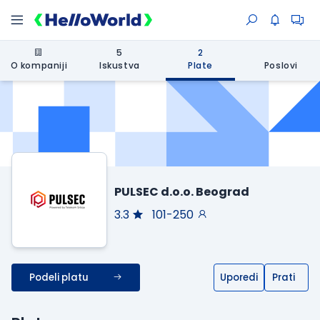
5
2
O kompaniji
Iskustva
Plate
Poslovi
PULSEC d.o.o. Beograd
3.3
101-250
Podeli platu
Uporedi
Prati