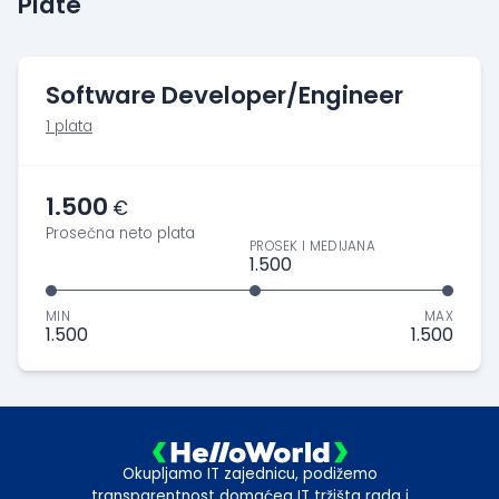
Plate
Software Developer/Engineer
1 plata
1.500
€
Prosečna neto plata
PROSEK I MEDIJANA
1.500
MIN
MAX
1.500
1.500
Okupljamo IT zajednicu, podižemo
transparentnost domaćeg IT tržišta rada i