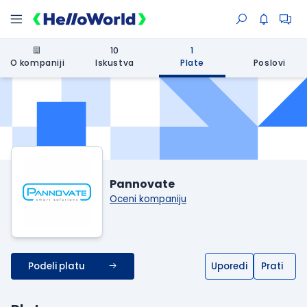
10
1
O kompaniji
Iskustva
Plate
Poslovi
Pannovate
Oceni kompaniju
Podeli platu
Uporedi
Prati