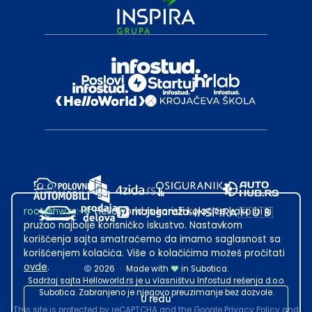
root@hw.rs
:~#
Helloworld.rs koristi kolačiće kako bi ti
pružao najbolje korisničko iskustvo. Nastavkom
korišćenja sajta smatraćemo da imamo saglasnost sa
korišćenjem kolačića. Više o kolačićima možeš pročitati
ovde
.
2026
·
Made with
in Subotica.
Sadržaj sajta Helloworld.rs je u vlasništvu Infostud rešenja d.o.o.
Subotica. Zabranjeno je njegovo preuzimanje bez dozvole.
U redu
This site is protected by reCAPTCHA and the Google
Privacy Policy
and