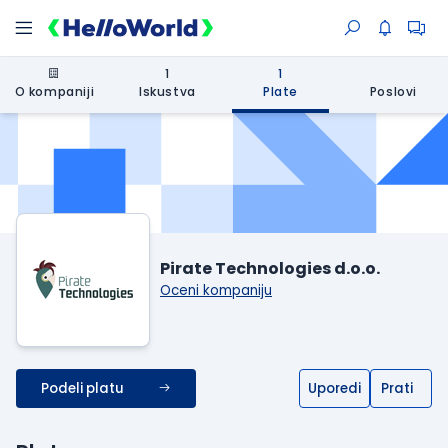
1
1
O kompaniji
Iskustva
Plate
Poslovi
Pirate Technologies d.o.o.
Oceni kompaniju
Podeli platu
Uporedi
Prati