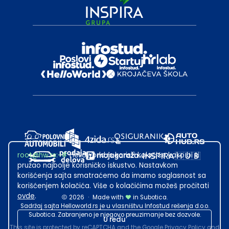
root@hw.rs
:~#
Helloworld.rs koristi kolačiće kako bi ti
pružao najbolje korisničko iskustvo. Nastavkom
korišćenja sajta smatraćemo da imamo saglasnost sa
korišćenjem kolačića. Više o kolačićima možeš pročitati
ovde
.
2026
·
Made with
in Subotica.
Sadržaj sajta Helloworld.rs je u vlasništvu Infostud rešenja d.o.o.
Subotica. Zabranjeno je njegovo preuzimanje bez dozvole.
U redu
This site is protected by reCAPTCHA and the Google
Privacy Policy
and