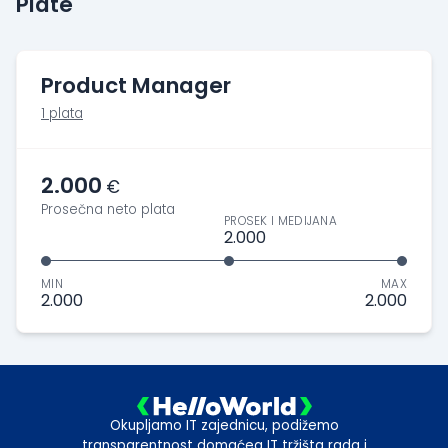
Plate
Product Manager
1 plata
2.000
€
Prosečna neto plata
PROSEK I MEDIJANA
2.000
MIN
MAX
2.000
2.000
Okupljamo IT zajednicu, podižemo
transparentnost domaćeg IT tržišta rada i