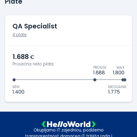
Plate
QA Specialist
4 plate
1.688
€
Prosečna neto plata
PROSEK
MAX
1.688
1.800
MIN
MEDIJANA
1.400
1.775
Okupljamo IT zajednicu, podižemo
transparentnost domaćeg IT tržišta rada i