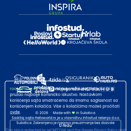
root@hw.rs
:~#
Helloworld.rs koristi kolačiće kako bi ti
pružao najbolje korisničko iskustvo. Nastavkom
korišćenja sajta smatraćemo da imamo saglasnost sa
korišćenjem kolačića. Više o kolačićima možeš pročitati
ovde
.
2026
·
Made with
in Subotica.
Sadržaj sajta Helloworld.rs je u vlasništvu Infostud rešenja d.o.o.
Subotica. Zabranjeno je njegovo preuzimanje bez dozvole.
U redu
This site is protected by reCAPTCHA and the Google
Privacy Policy
and