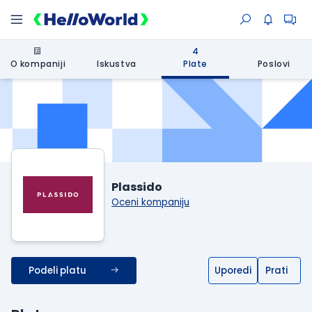
4
O kompaniji
Iskustva
Plate
Poslovi
Plassido
Oceni kompaniju
Podeli platu
Uporedi
Prati