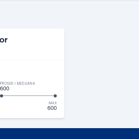
or
PROSEK I MEDIJANA
600
MAX
600