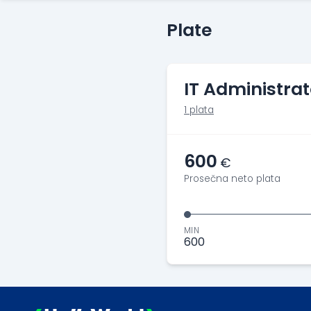
Plate
IT Administrat
1 plata
600
€
Prosečna neto plata
MIN
600