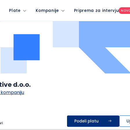
Plate
Kompanije
Priprema za intervju
NOV
tive d.o.o.
 kompaniju
Podeli platu
U
vi