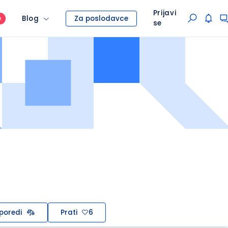
Prijavi
Blog
Za poslodavce
O
se
poredi
Prati
6