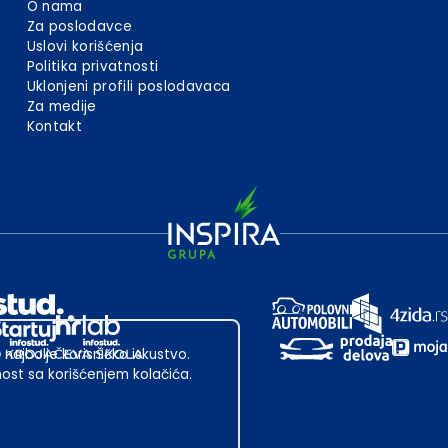
O nama
Za poslodavce
Uslovi korišćenja
Politika privatnosti
Uklonjeni profili poslodavaca
Za medije
Kontakt
 najbolje korisničko iskustvo.
st sa korišćenjem kolačića.