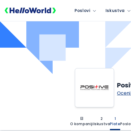
Poslovi
Iskustva
Posi
Oceni
2
1
O kompaniji
Iskustva
Plate
Poslo