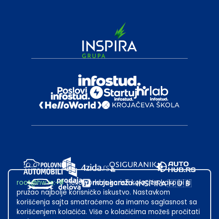
root@hw.rs
:~#
Helloworld.rs koristi kolačiće kako bi ti
pružao najbolje korisničko iskustvo. Nastavkom
korišćenja sajta smatraćemo da imamo saglasnost sa
korišćenjem kolačića. Više o kolačićima možeš pročitati