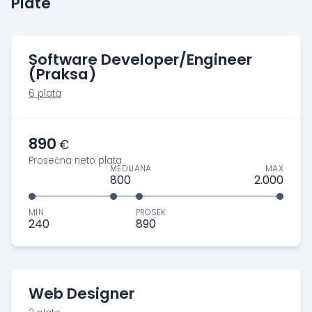
Plate
Software Developer/Engineer
(Praksa)
6 plata
890
€
Prosečna neto plata
MEDIJANA
MAX
800
2.000
MIN
PROSEK
240
890
Web Designer