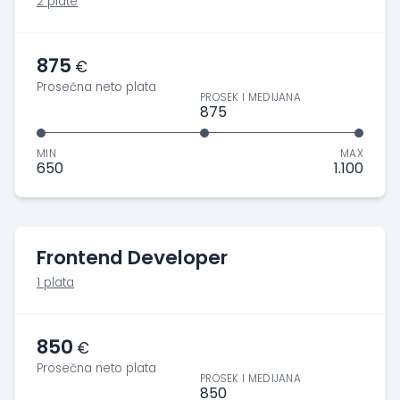
2 plate
875
€
Prosečna neto plata
PROSEK I MEDIJANA
875
MIN
MAX
650
1.100
Frontend Developer
1 plata
850
€
Prosečna neto plata
PROSEK I MEDIJANA
850