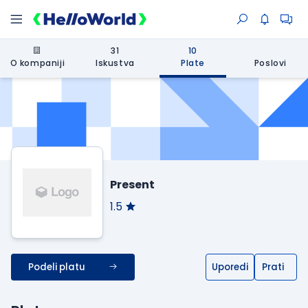
31
10
O kompaniji
Iskustva
Plate
Poslovi
Present
1.5
Podeli platu
Uporedi
Prati