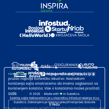
root@hw.rs
:~#
Helloworld.rs koristi kolačiće kako bi ti
pružao najbolje korisničko iskustvo. Nastavkom
korišćenja sajta smatraćemo da imamo saglasnost sa
korišćenjem kolačića. Više o kolačićima možeš pročitati
ovde
.
2026
·
Made with
in Subotica.
Sadržaj sajta Helloworld.rs je u vlasništvu Infostud rešenja d.o.o.
Subotica. Zabranjeno je njegovo preuzimanje bez dozvole.
U redu
This site is protected by reCAPTCHA and the Google
Privacy Policy
and