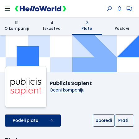
4
2
O kompaniji
Iskustva
Plate
Poslovi
Publicis Sapient
Oceni kompaniju
Podeli platu
Uporedi
Prati