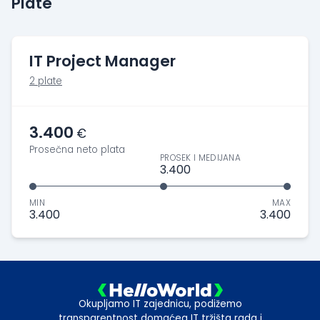
Plate
IT Project Manager
2 plate
3.400
€
Prosečna neto plata
PROSEK I MEDIJANA
3.400
MIN
MAX
3.400
3.400
Okupljamo IT zajednicu, podižemo
transparentnost domaćeg IT tržišta rada i