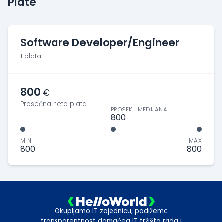
Plate
Software Developer/Engineer
1 plata
800
€
Prosečna neto plata
PROSEK I MEDIJANA
800
MIN
MAX
800
800
Okupljamo IT zajednicu, podižemo
transparentnost domaćeg IT tržišta rada i