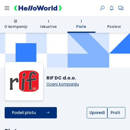
1
1
O kompaniji
Iskustva
Plate
Poslovi
RIF DC d.o.o.
Oceni kompaniju
Podeli platu
Uporedi
Prati