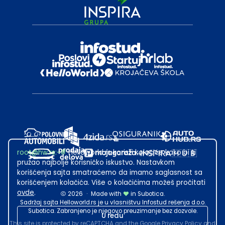
root@hw.rs
:~#
Helloworld.rs koristi kolačiće kako bi ti
pružao najbolje korisničko iskustvo. Nastavkom
korišćenja sajta smatraćemo da imamo saglasnost sa
korišćenjem kolačića. Više o kolačićima možeš pročitati
ovde
.
2026
·
Made with
in Subotica.
Sadržaj sajta Helloworld.rs je u vlasništvu Infostud rešenja d.o.o.
Subotica. Zabranjeno je njegovo preuzimanje bez dozvole.
U redu
This site is protected by reCAPTCHA and the Google
Privacy Policy
and