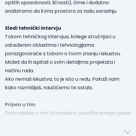
opštih sposobnosti, ličnosti), čime i dodatno
analiziramo da li ima prostora za našu saradnju.
Sledi tehnički intervju
Tokom tehničkog intervjua, kolege stručnjaci u
određenim oblastima i tehnologijama
porazgovaraće s tobom o tvom znanju i iskustvu.
Možeš da ih ispitaš o svim detaljima projekata i
načinu rada.
Ako nemaš iskustva, to je isto u redu. Pokaži nam
kako razmišljaš, naučićemo te ostalo.
Prijem u tim
Dobrodošao u tim! Atmosfera, podrška kolega i jasan
plan učiniće da se brzo i lako uklopiš.