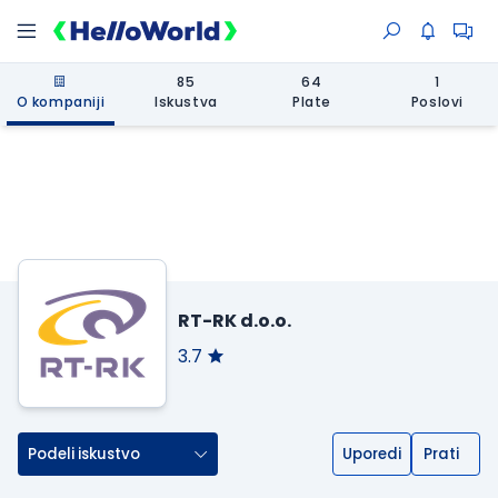
85
64
1
O kompaniji
Iskustva
Plate
Poslovi
RT-RK d.o.o.
3.7
Podeli iskustvo
Uporedi
Prati