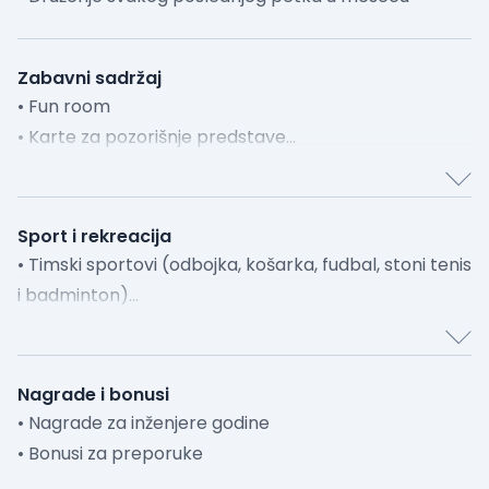
Zabavni sadržaj
• Fun room
• Karte za pozorišnje predstave
• Novogodišnja žurka
Sport i rekreacija
• Timski sportovi (odbojka, košarka, fudbal, stoni tenis
i badminton)
• Popust na Fitpass
Nagrade i bonusi
• Nagrade za inženjere godine
• Bonusi za preporuke