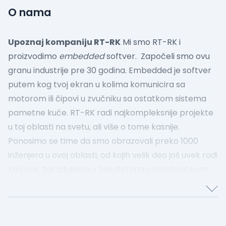
O nama
Upoznaj kompaniju RT-RK
Mi smo RT-RK i
proizvodimo
embedded
softver. Započeli smo ovu
granu industrije pre 30 godina.
Embedded je softver
putem kog tvoj ekran u kolima komunicira sa
motorom ili čipovi u zvučniku sa ostatkom sistema
pametne kuće. RT-RK radi najkompleksnije projekte
u toj oblasti na svetu, ali više o tome kasnije.
Ponosimo se time da smo obrazovali preko 1000
inženjera u ovoj oblasti, od kojih velik deo još uvek radi
kod nas. Sarađujemo s fakultetima u istraživačkom
radu. Imamo mentorske programe, stipendije, i naši
zaposleni kroz rad na inostranim projektima imaju
priliku da iskuse rad u inostranstvu.
Sedište nam je u
Novom Sadu od samog početka, a vremenom smo