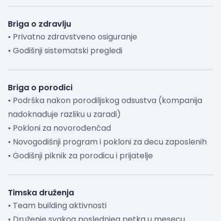
Briga o zdravlju
• Privatno zdravstveno osiguranje
• Godišnji sistematski pregledi
Briga o porodici
• Podrška nakon porodiljskog odsustva (kompanija
nadoknađuje razliku u zaradi)
• Pokloni za novorođenčad
• Novogodišnji program i pokloni za decu zaposlenih
• Godišnji piknik za porodicu i prijatelje
Timska druženja
• Team building aktivnosti
• Druženje svakog poslednjeg petka u mesecu