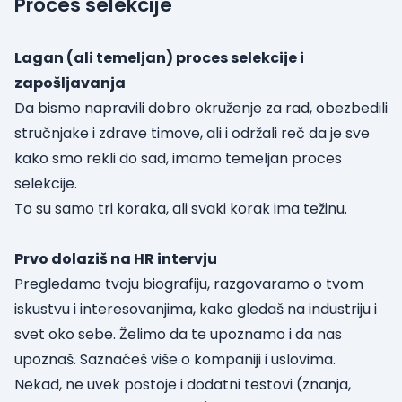
Proces selekcije
Lagan (ali temeljan) proces selekcije i
zapošljavanja
Da bismo napravili dobro okruženje za rad, obezbedili
stručnjake i zdrave timove, ali i održali reč da je sve
kako smo rekli do sad, imamo temeljan proces
selekcije.
To su samo tri koraka, ali svaki korak ima težinu.
Prvo dolaziš na HR intervju
Pregledamo tvoju biografiju, razgovaramo o tvom
iskustvu i interesovanjima, kako gledaš na industriju i
svet oko sebe. Želimo da te upoznamo i da nas
upoznaš. Saznaćeš više o kompaniji i uslovima.
Nekad, ne uvek postoje i dodatni testovi (znanja,