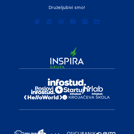
Druželjubivi smo!