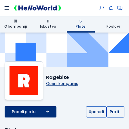
11
5
O kompaniji
Iskustva
Plate
Poslovi
Ragebite
Oceni kompaniju
Podeli platu
Uporedi
Prati