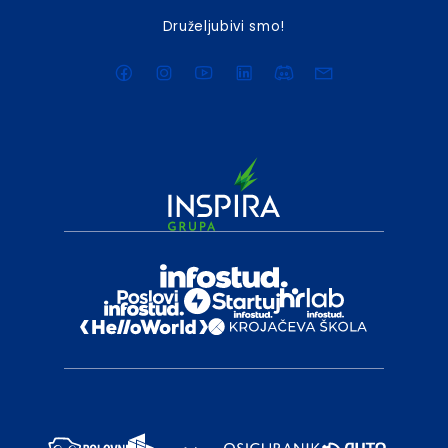
Druželjubivi smo!