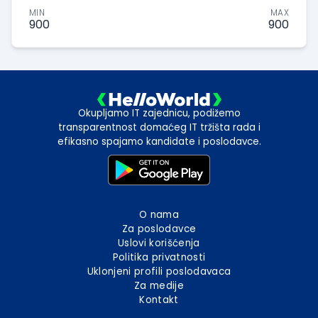
MIN
MAX
900
900
Okupljamo IT zajednicu, podižemo
transparentnost domaćeg IT tržišta rada i
efikasno spajamo kandidate i poslodavce.
O nama
Za poslodavce
Uslovi korišćenja
Politika privatnosti
Uklonjeni profili poslodavaca
Za medije
Kontakt