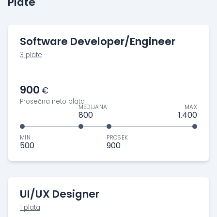
Plate
Software Developer/Engineer
3 plate
900
€
Prosečna neto plata
MEDIJANA
MAX
800
1.400
MIN
PROSEK
500
900
UI/UX Designer
1 plata