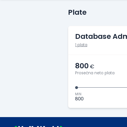
Plate
Database Adm
1 plata
800
€
Prosečna neto plata
MIN
800