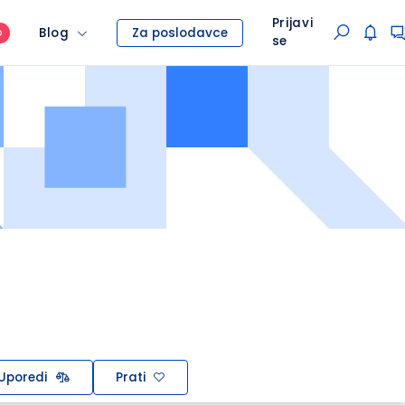
Prijavi
Blog
Za poslodavce
O
se
Uporedi
Prati