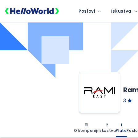
Poslovi
Iskustva
Rami
3
2
1
O kompaniji
Iskustva
Plate
Poslo