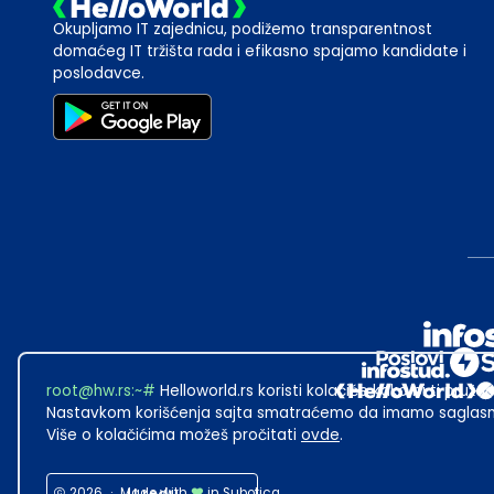
Okupljamo IT zajednicu, podižemo transparentnost
domaćeg IT tržišta rada i efikasno spajamo kandidate i
poslodavce.
root@hw.rs
:~#
Helloworld.rs koristi kolačiće kako bi ti pružao
Nastavkom korišćenja sajta smatraćemo da imamo saglasno
Više o kolačićima možeš pročitati
ovde
.
2026
·
Made with
in Subotica.