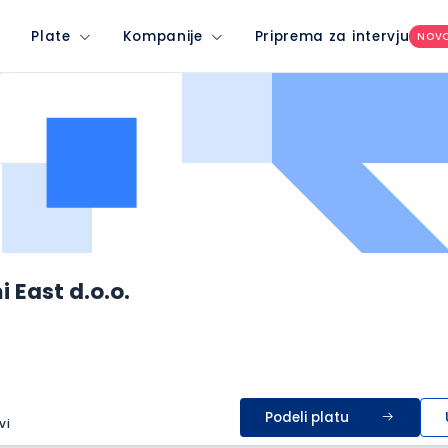
Plate
Kompanije
Priprema za intervju
NOV
 East d.o.o.
Podeli platu
vi