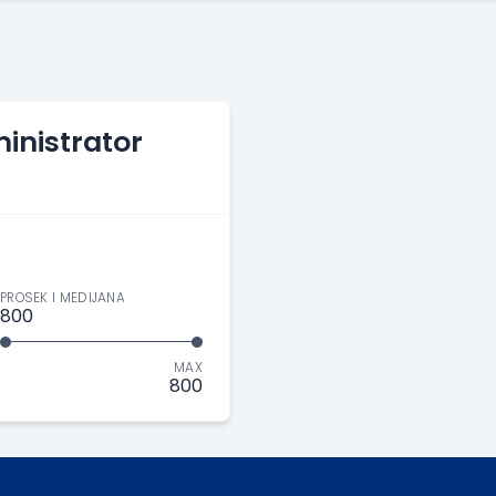
inistrator
PROSEK I MEDIJANA
800
MAX
800