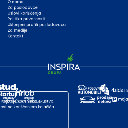
O nama
Za poslodavce
Uslovi korišćenja
Politika privatnosti
Uklonjeni profili poslodavaca
Za medije
Kontakt
 najbolje korisničko iskustvo.
st sa korišćenjem kolačića.