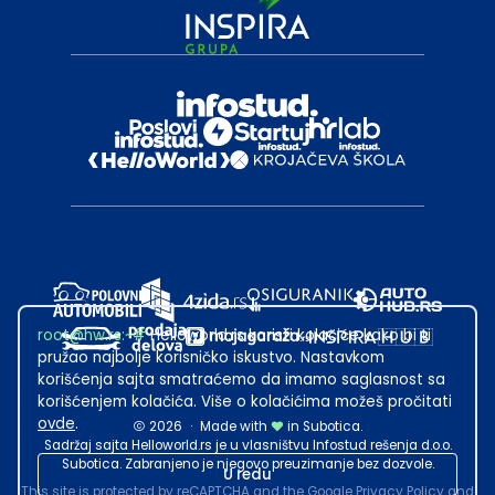
root@hw.rs
:~#
Helloworld.rs koristi kolačiće kako bi ti
pružao najbolje korisničko iskustvo. Nastavkom
korišćenja sajta smatraćemo da imamo saglasnost sa
korišćenjem kolačića. Više o kolačićima možeš pročitati
ovde
.
2026
·
Made with
in Subotica.
Sadržaj sajta Helloworld.rs je u vlasništvu Infostud rešenja d.o.o.
Subotica. Zabranjeno je njegovo preuzimanje bez dozvole.
U redu
This site is protected by reCAPTCHA and the Google
Privacy Policy
and