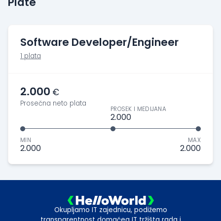
Plate
Software Developer/Engineer
1 plata
2.000
€
Prosečna neto plata
PROSEK I MEDIJANA
2.000
MIN
MAX
2.000
2.000
Okupljamo IT zajednicu, podižemo
transparentnost domaćeg IT tržišta rada i