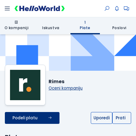
1
O kompaniji
Iskustva
Plate
Poslovi
Rimes
Oceni kompaniju
Podeli platu
Uporedi
Prati