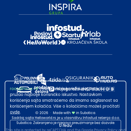
root@hw.rs
:~#
Helloworld.rs koristi kolačiće kako bi ti
pružao najbolje korisničko iskustvo. Nastavkom
korišćenja sajta smatraćemo da imamo saglasnost sa
korišćenjem kolačića. Više o kolačićima možeš pročitati
ovde
.
2026
·
Made with
in Subotica.
Sadržaj sajta Helloworld.rs je u vlasništvu Infostud rešenja d.o.o.
Subotica. Zabranjeno je njegovo preuzimanje bez dozvole.
U redu
This site is protected by reCAPTCHA and the Google
Privacy Policy
and