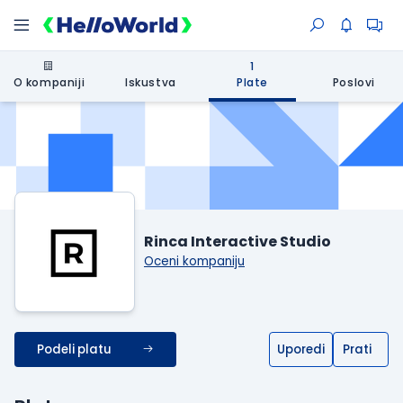
1
O kompaniji
Iskustva
Plate
Poslovi
Rinca Interactive Studio
Oceni kompaniju
Podeli platu
Uporedi
Prati