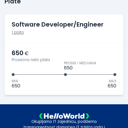
Plate
Software Developer/Engineer
1 plata
650
€
Prosečna neto plata
PROSEK I MEDIJANA
650
MIN
MAX
650
650
Okupljamo IT zajednicu, podižemo
transparentnost domaćeg IT tržišta rada i