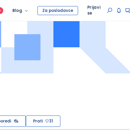
Prijavi
Blog
Za poslodavce
O
se
oredi
Prati
31