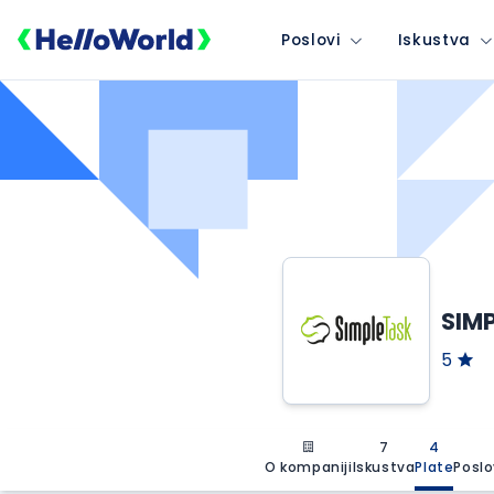
Poslovi
Iskustva
SIM
5
7
4
O kompaniji
Iskustva
Plate
Poslo