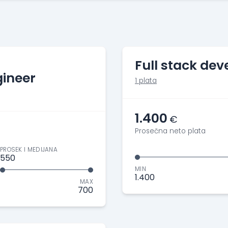
Full stack dev
ineer
1 plata
1.400
€
Prosečna neto plata
PROSEK I MEDIJANA
550
MIN
1.400
MAX
700