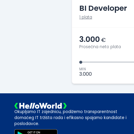
BI Developer
1 plata
3.000
€
Prosečna neto plata
MIN
3.000
Okupljamo IT zajednicu, podižemo transparentnost
domaćeg IT tržišta rada i efikasno spajamo kandidate i
poslodavce.