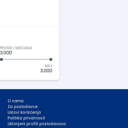
PROSEK I MEDIJANA
3.000
MAX
3.000
O nama
Za poslodavce
Uslovi korišćenja
Politika privatnosti
Uklonjeni profili poslodavaca