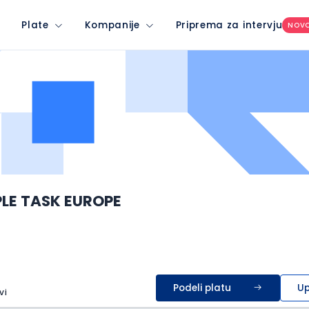
Plate
Kompanije
Priprema za intervju
NOV
PLE TASK EUROPE
Podeli platu
Up
vi