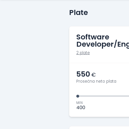
Plate
Software
Developer/Eng
2 plate
550
€
Prosečna neto plata
MIN
400