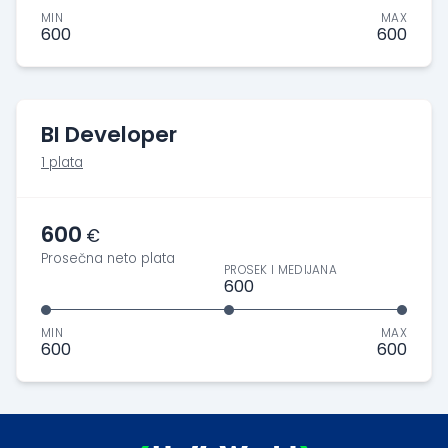
MIN
MAX
600
600
BI Developer
1 plata
600
€
Prosečna neto plata
PROSEK I MEDIJANA
600
MIN
MAX
600
600