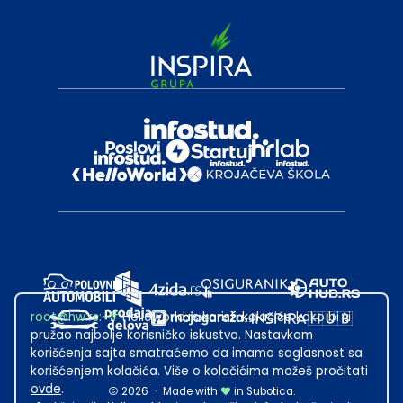
root@hw.rs
:~#
Helloworld.rs koristi kolačiće kako bi ti
pružao najbolje korisničko iskustvo. Nastavkom
korišćenja sajta smatraćemo da imamo saglasnost sa
korišćenjem kolačića. Više o kolačićima možeš pročitati
ovde
.
2026
·
Made with
in Subotica.