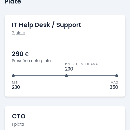
Plate
IT Help Desk / Support
2 plate
290
€
Prosečna neto plata
PROSEK I MEDIJANA
290
MIN
MAX
230
350
CTO
1 plata