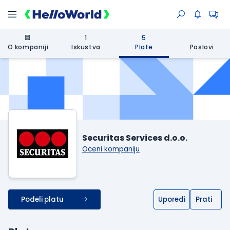
1
5
O kompaniji
Iskustva
Plate
Poslovi
Securitas Services d.o.o.
Oceni kompaniju
Podeli platu
Uporedi
Prati