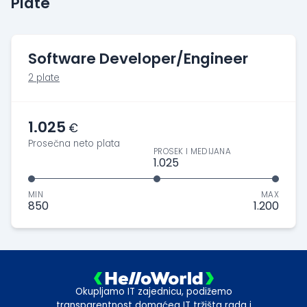
Plate
Software Developer/Engineer
2 plate
1.025
€
Prosečna neto plata
PROSEK I MEDIJANA
1.025
MIN
MAX
850
1.200
Okupljamo IT zajednicu, podižemo
transparentnost domaćeg IT tržišta rada i