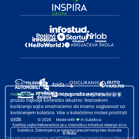
root@hw.rs
:~#
Helloworld.rs koristi kolačiće kako bi ti
pružao najbolje korisničko iskustvo. Nastavkom
korišćenja sajta smatraćemo da imamo saglasnost sa
korišćenjem kolačića. Više o kolačićima možeš pročitati
ovde
.
2026
·
Made with
in Subotica.
Sadržaj sajta Helloworld.rs je u vlasništvu Infostud rešenja d.o.o.
Subotica. Zabranjeno je njegovo preuzimanje bez dozvole.
U redu
This site is protected by reCAPTCHA and the Google
Privacy Policy
and