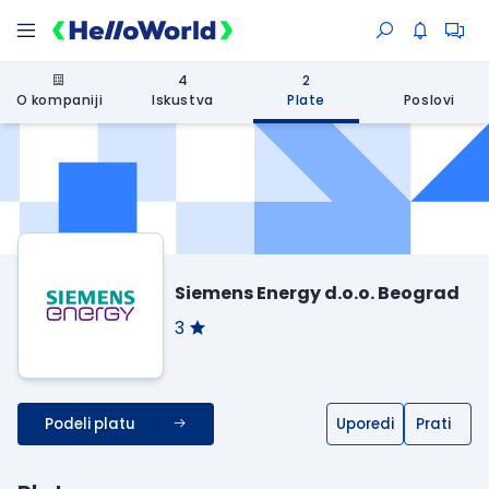
4
2
O kompaniji
Iskustva
Plate
Poslovi
Siemens Energy d.o.o. Beograd
3
Podeli platu
Uporedi
Prati