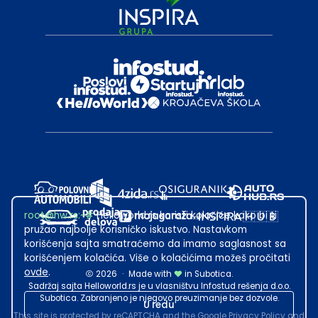
root@hw.rs
:~#
Helloworld.rs koristi kolačiće kako bi ti
pružao najbolje korisničko iskustvo. Nastavkom
korišćenja sajta smatraćemo da imamo saglasnost sa
korišćenjem kolačića. Više o kolačićima možeš pročitati
ovde
.
2026
·
Made with
in Subotica.
Sadržaj sajta Helloworld.rs je u vlasništvu Infostud rešenja d.o.o.
Subotica. Zabranjeno je njegovo preuzimanje bez dozvole.
U redu
This site is protected by reCAPTCHA and the Google
Privacy Policy
and