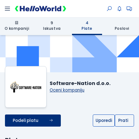
9
4
O kompaniji
Iskustva
Plate
Poslovi
Software-Nation d.o.o.
Oceni kompaniju
Podeli platu
Uporedi
Prati