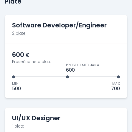
Plate
Software Developer/Engineer
2 plate
600
€
Prosečna neto plata
PROSEK I MEDIJANA
600
MIN
MAX
500
700
UI/UX Designer
1 plata