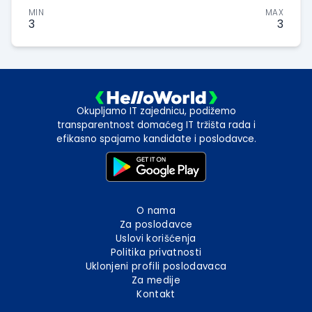
MIN
MAX
3
3
Okupljamo IT zajednicu, podižemo
transparentnost domaćeg IT tržišta rada i
efikasno spajamo kandidate i poslodavce.
O nama
Za poslodavce
Uslovi korišćenja
Politika privatnosti
Uklonjeni profili poslodavaca
Za medije
Kontakt