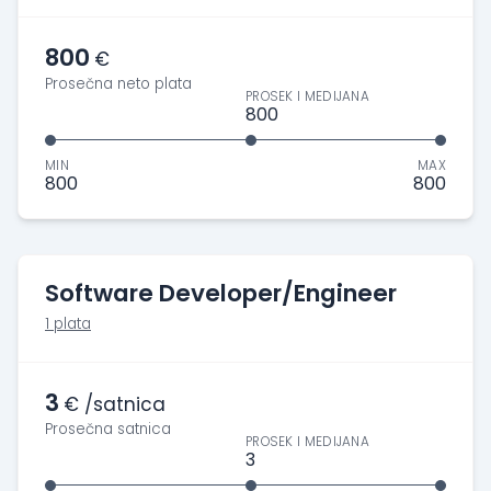
800
€
Prosečna neto plata
PROSEK I MEDIJANA
800
MIN
MAX
800
800
Software Developer/Engineer
1 plata
3
€ /satnica
Prosečna satnica
PROSEK I MEDIJANA
3