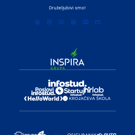
Druželjubivi smo!