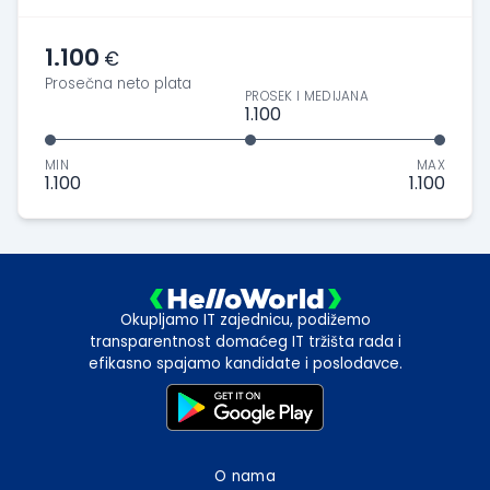
1.100
€
Prosečna neto plata
PROSEK I MEDIJANA
1.100
MIN
MAX
1.100
1.100
Okupljamo IT zajednicu, podižemo
transparentnost domaćeg IT tržišta rada i
efikasno spajamo kandidate i poslodavce.
O nama