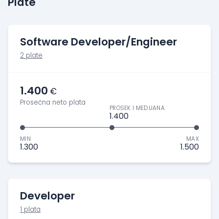
Plate
Software Developer/Engineer
2 plate
1.400
€
Prosečna neto plata
PROSEK I MEDIJANA
1.400
MIN
MAX
1.300
1.500
Developer
1 plata