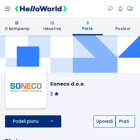
12
3
O kompaniji
Iskustva
Plate
Poslovi
Soneco d.o.o.
3
Podeli platu
Uporedi
Prati