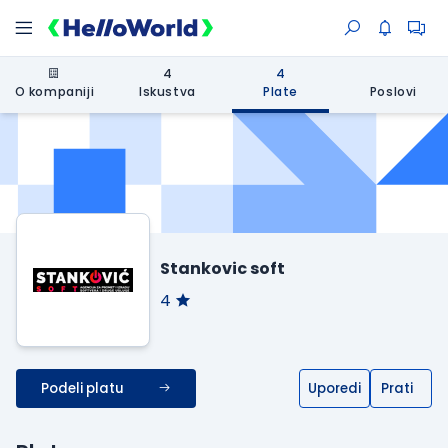
4
4
O kompaniji
Iskustva
Plate
Poslovi
Stankovic soft
4
Podeli platu
Uporedi
Prati