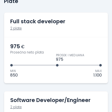
Plate
Full stack developer
2 plate
975
€
Prosečna neto plata
PROSEK I MEDIJANA
975
MIN
MAX
850
1.100
Software Developer/Engineer
2 plate