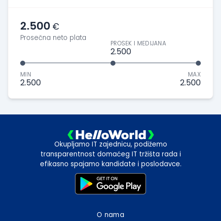
2.500
€
Prosečna neto plata
PROSEK I MEDIJANA
2.500
MIN
MAX
2.500
2.500
Okupljamo IT zajednicu, podižemo
transparentnost domaćeg IT tržišta rada i
efikasno spajamo kandidate i poslodavce.
O nama