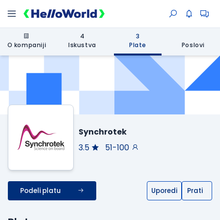
4
3
O kompaniji
Iskustva
Plate
Poslovi
Synchrotek
3.5
51-100
Podeli platu
Uporedi
Prati