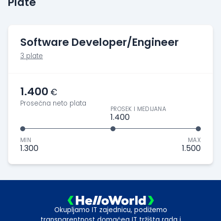
Plate
Software Developer/Engineer
3 plate
1.400
€
Prosečna neto plata
PROSEK I MEDIJANA
1.400
MIN
MAX
1.300
1.500
Okupljamo IT zajednicu, podižemo
transparentnost domaćeg IT tržišta rada i