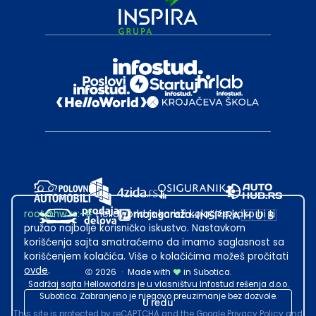
root@hw.rs
:~#
Helloworld.rs koristi kolačiće kako bi ti
pružao najbolje korisničko iskustvo. Nastavkom
korišćenja sajta smatraćemo da imamo saglasnost sa
korišćenjem kolačića. Više o kolačićima možeš pročitati
ovde
.
2026
·
Made with
in Subotica.
Sadržaj sajta Helloworld.rs je u vlasništvu Infostud rešenja d.o.o.
Subotica. Zabranjeno je njegovo preuzimanje bez dozvole.
U redu
This site is protected by reCAPTCHA and the Google
Privacy Policy
and