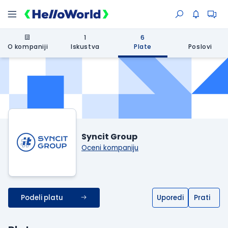
1
6
O kompaniji
Iskustva
Plate
Poslovi
Syncit Group
Oceni kompaniju
Podeli platu
Uporedi
Prati