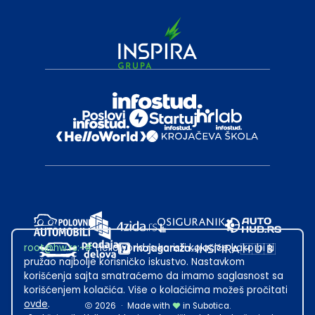
root@hw.rs
:~#
Helloworld.rs koristi kolačiće kako bi ti
pružao najbolje korisničko iskustvo. Nastavkom
korišćenja sajta smatraćemo da imamo saglasnost sa
korišćenjem kolačića. Više o kolačićima možeš pročitati
ovde
.
2026
·
Made with
in Subotica.