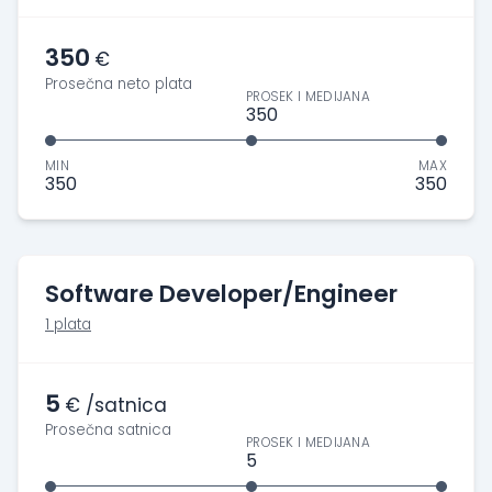
350
€
Prosečna neto plata
PROSEK I MEDIJANA
350
MIN
MAX
350
350
Software Developer/Engineer
1 plata
5
€ /satnica
Prosečna satnica
PROSEK I MEDIJANA
5