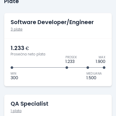
Plate
Software Developer/Engineer
3 plate
1.233
€
Prosečna neto plata
PROSEK
MAX
1.233
1.900
MIN
MEDIJANA
300
1.500
QA Specialist
1 plata