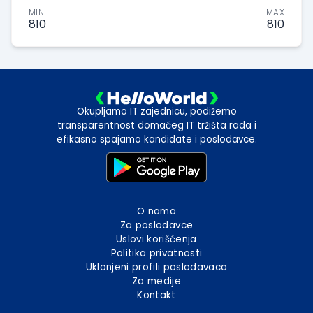
MIN
MAX
810
810
Okupljamo IT zajednicu, podižemo
transparentnost domaćeg IT tržišta rada i
efikasno spajamo kandidate i poslodavce.
O nama
Za poslodavce
Uslovi korišćenja
Politika privatnosti
Uklonjeni profili poslodavaca
Za medije
Kontakt