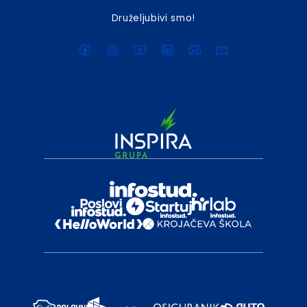
Druželjubivi smo!