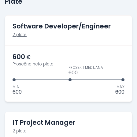
Plate
Software Developer/Engineer
2 plate
600
€
Prosečna neto plata
PROSEK I MEDIJANA
600
MIN
MAX
600
600
IT Project Manager
2 plate