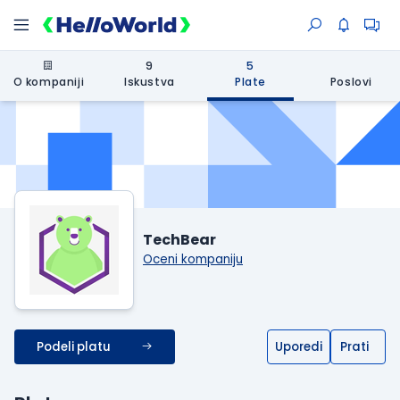
9
5
O kompaniji
Iskustva
Plate
Poslovi
TechBear
Oceni kompaniju
Podeli platu
Uporedi
Prati