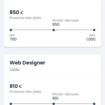
850
€
Prosečna neto plata
PROSEK I MEDIJANA
850
MIN
MAX
700
1.000
Web Designer
1 plata
810
€
Prosečna neto plata
PROSEK I MEDIJANA
810