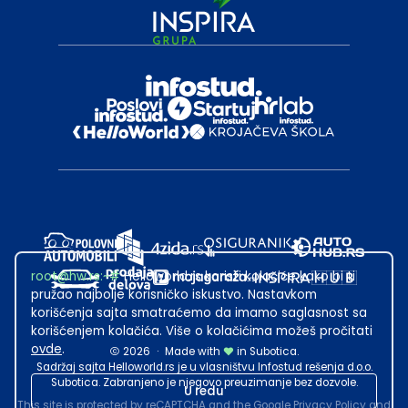
root@hw.rs
:~#
Helloworld.rs koristi kolačiće kako bi ti
pružao najbolje korisničko iskustvo. Nastavkom
korišćenja sajta smatraćemo da imamo saglasnost sa
korišćenjem kolačića. Više o kolačićima možeš pročitati
ovde
.
2026
·
Made with
in Subotica.
Sadržaj sajta Helloworld.rs je u vlasništvu Infostud rešenja d.o.o.
Subotica. Zabranjeno je njegovo preuzimanje bez dozvole.
U redu
This site is protected by reCAPTCHA and the Google
Privacy Policy
and