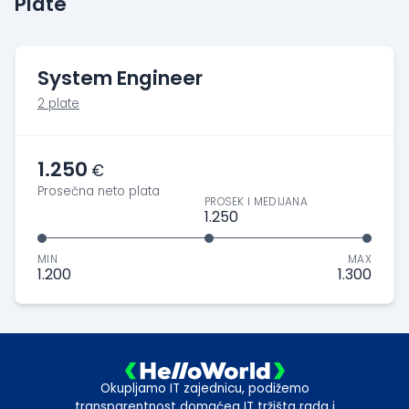
Plate
System Engineer
2 plate
1.250
€
Prosečna neto plata
PROSEK I MEDIJANA
1.250
MIN
MAX
1.200
1.300
Okupljamo IT zajednicu, podižemo
transparentnost domaćeg IT tržišta rada i