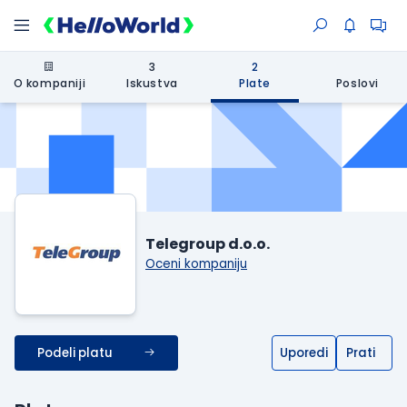
3
2
O kompaniji
Iskustva
Plate
Poslovi
Telegroup d.o.o.
Oceni kompaniju
Podeli platu
Uporedi
Prati