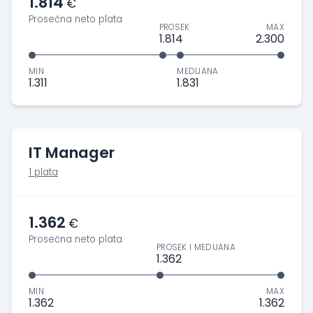
1.814
€
Prosečna neto plata
PROSEK
MAX
1.814
2.300
MIN
MEDIJANA
1.311
1.831
IT Manager
1 plata
1.362
€
Prosečna neto plata
PROSEK I MEDIJANA
1.362
MIN
MAX
1.362
1.362