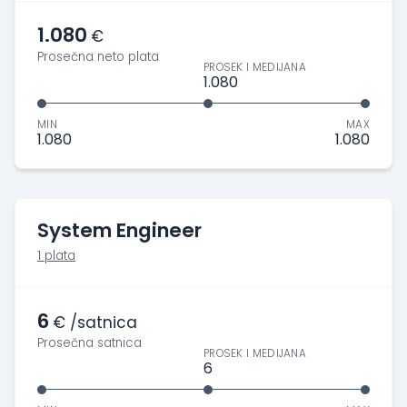
1.080
€
Prosečna neto plata
PROSEK I MEDIJANA
1.080
MIN
MAX
1.080
1.080
System Engineer
1 plata
6
€ /satnica
Prosečna satnica
PROSEK I MEDIJANA
6