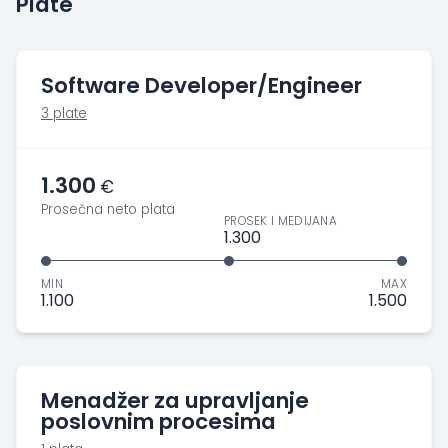
Plate
Software Developer/Engineer
3 plate
1.300
€
Prosečna neto plata
PROSEK I MEDIJANA
1.300
MIN
MAX
1.100
1.500
Menadžer za upravljanje
poslovnim procesima