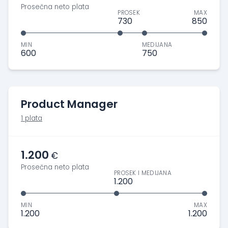
Prosečna neto plata
PROSEK
MAX
730
850
MIN
MEDIJANA
600
750
Product Manager
1 plata
1.200
€
Prosečna neto plata
PROSEK I MEDIJANA
1.200
MIN
MAX
1.200
1.200