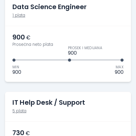
Data Science Engineer
1 plata
900
€
Prosečna neto plata
PROSEK I MEDIJANA
900
MIN
MAX
900
900
IT Help Desk / Support
5 plata
730
€