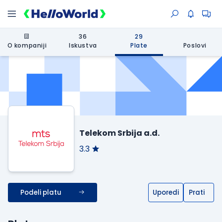
36
29
O kompaniji
Iskustva
Plate
Poslovi
Telekom Srbija a.d.
3.3
Podeli platu
Uporedi
Prati