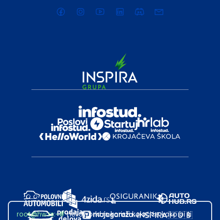
root@hw.rs
:~#
Helloworld.rs koristi kolačiće kako bi ti