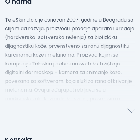
O nama
TeleSkin d.o.o je osnovan 2007. godine u Beogradu sa
ciljem da razvija, proizvodi i prodaje aparate i uređaje
(hardversko-softverska rešenja) za biofizičku
dijagnostiku kože, prvenstveno za ranu dijagnostiku
karcinoma kože i melanoma. Proizvod kojim se
kompanija Teleskin probila na svetsko tržište je
digitalni dermoskop - kamera za snimanje kože,
povezana sa softverom, koja služi za rano otkrivanje
melanoma. Ovaj uređaj upotrebljava se u
medicinske, ali i kozmetičke svrhe, pa se osim u
lekarskim ordinacijama trenutno koristi u spa
centrima i kozmetičkim kućama širom Amerike,
Indije i Meksika.
Kontakt