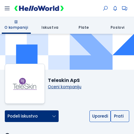
O kompaniji
Iskustva
Plate
Poslovi
Teleskin ApS
Oceni kompaniju
Podeli iskustvo
Uporedi
Prati